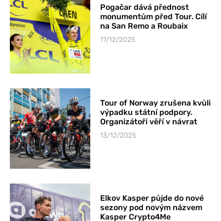
Pogačar dává přednost
monumentům před Tour. Cílí
na San Remo a Roubaix
17/12/2025
Tour of Norway zrušena kvůli
výpadku státní podpory.
Organizátoři věří v návrat
13/12/2025
Elkov Kasper půjde do nové
sezony pod novým názvem
Kasper Crypto4Me