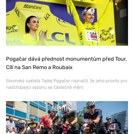
Pogačar dává přednost monumentům před Tour.
Cílí na San Remo a Roubaix
Slovinský cyklista Tadej Pogačar naznačil, že jeho priority pro
nadcházející sezonu se částečně mění.