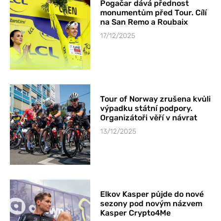
Pogačar dává přednost
monumentům před Tour. Cílí
na San Remo a Roubaix
17/12/2025
Tour of Norway zrušena kvůli
výpadku státní podpory.
Organizátoři věří v návrat
13/12/2025
Elkov Kasper půjde do nové
sezony pod novým názvem
Kasper Crypto4Me