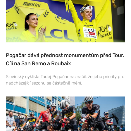
Pogačar dává přednost monumentům před Tour.
Cílí na San Remo a Roubaix
Slovinský cyklista Tadej Pogačar naznačil, že jeho priority pro
nadcházející sezonu se částečně mění.