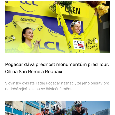
Pogačar dává přednost monumentům před Tour.
Cílí na San Remo a Roubaix
Slovinský cyklista Tadej Pogačar naznačil, že jeho priority pro
nadcházející sezonu se částečně mění.