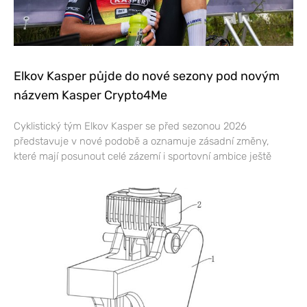
Elkov Kasper půjde do nové sezony pod novým
názvem Kasper Crypto4Me
Cyklistický tým Elkov Kasper se před sezonou 2026
představuje v nové podobě a oznamuje zásadní změny,
které mají posunout celé zázemí i sportovní ambice ještě