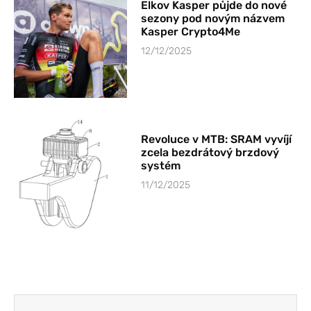
Elkov Kasper půjde do nové
sezony pod novým názvem
Kasper Crypto4Me
12/12/2025
Revoluce v MTB: SRAM vyvíjí
zcela bezdrátový brzdový
systém
11/12/2025