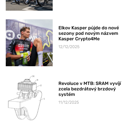
Elkov Kasper půjde do nové
sezony pod novým názvem
Kasper Crypto4Me
12/12/2025
Revoluce v MTB: SRAM vyvíjí
zcela bezdrátový brzdový
systém
11/12/2025