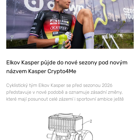
Elkov Kasper půjde do nové sezony pod novým
názvem Kasper Crypto4Me
Cyklistický tým Elkov Kasper se před sezonou 2026
představuje v nové podobě a oznamuje zásadní změny,
které mají posunout celé zázemí i sportovní ambice ještě