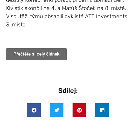
desítky konečného pořadí, přičemž domácí Gert
Kivistik skončil na 4. a Matúš Štoček na 8. místě.
V soutěži týmu obsadili cyklisté ATT Investments
3. místo.
Přečtěte si celý článek
Sdílej: