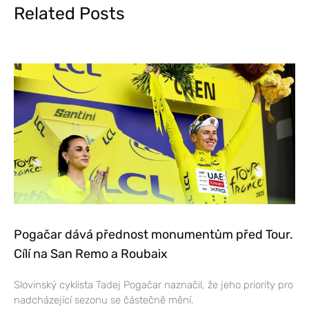
Related Posts
Pogačar dává přednost monumentům před Tour.
Cílí na San Remo a Roubaix
Slovinský cyklista Tadej Pogačar naznačil, že jeho priority pro
nadcházející sezonu se částečně mění.