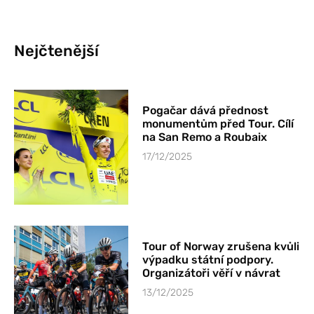
Nejčtenější
Pogačar dává přednost
monumentům před Tour. Cílí
na San Remo a Roubaix
17/12/2025
Tour of Norway zrušena kvůli
výpadku státní podpory.
Organizátoři věří v návrat
13/12/2025