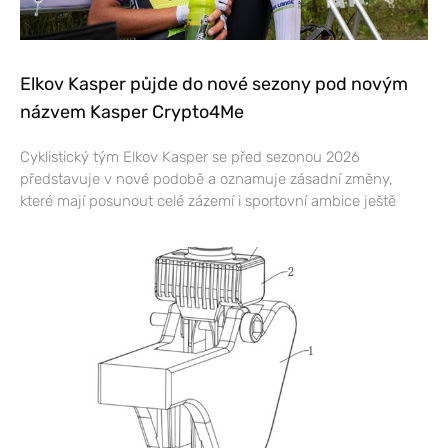
Elkov Kasper půjde do nové sezony pod novým
názvem Kasper Crypto4Me
Cyklistický tým Elkov Kasper se před sezonou 2026
představuje v nové podobě a oznamuje zásadní změny,
které mají posunout celé zázemí i sportovní ambice ještě