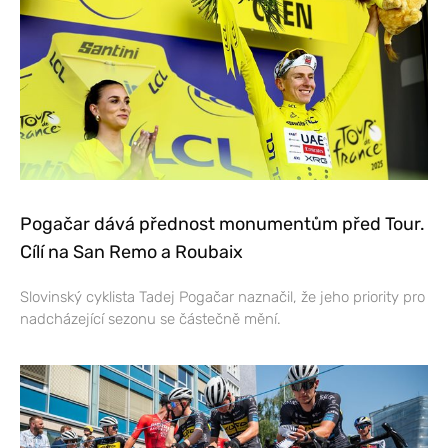
Pogačar dává přednost monumentům před Tour.
Cílí na San Remo a Roubaix
Slovinský cyklista Tadej Pogačar naznačil, že jeho priority pro
nadcházející sezonu se částečně mění.