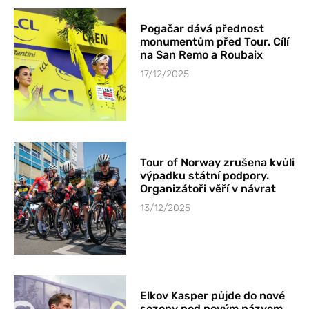
Pogačar dává přednost
monumentům před Tour. Cílí
na San Remo a Roubaix
17/12/2025
Tour of Norway zrušena kvůli
výpadku státní podpory.
Organizátoři věří v návrat
13/12/2025
Elkov Kasper půjde do nové
sezony pod novým názvem