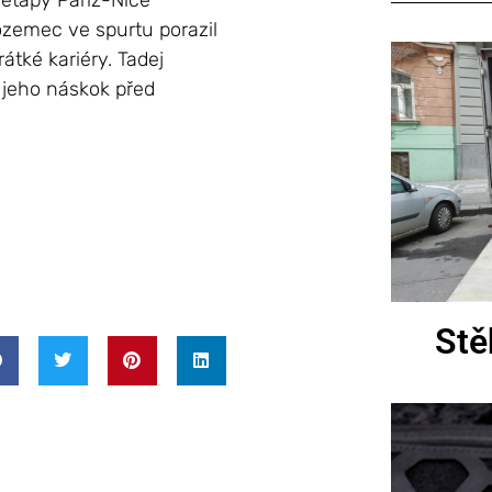
 etapy Paříž-Nice
ozemec ve spurtu porazil
átké kariéry. Tadej
e jeho náskok před
Stě