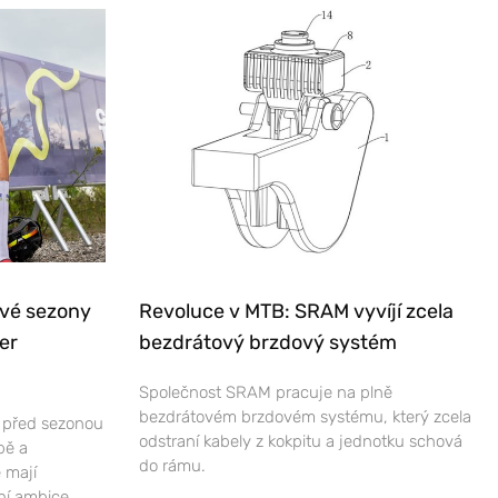
ové sezony
Revoluce v MTB: SRAM vyvíjí zcela
er
bezdrátový brzdový systém
Společnost SRAM pracuje na plně
bezdrátovém brzdovém systému, který zcela
e před sezonou
odstraní kabely z kokpitu a jednotku schová
bě a
do rámu.
 mají
ní ambice