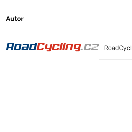
Autor
RoadCycl