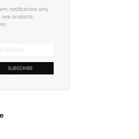
am, notifications only
 new products,
es.
SUBSCRIBE
ie