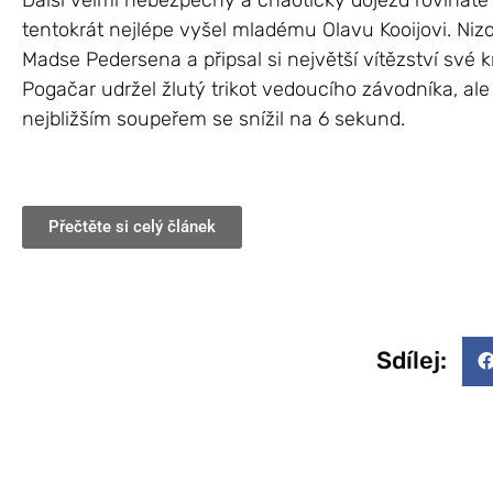
Další velmi nebezpečný a chaotický dojezd rovinaté
tentokrát nejlépe vyšel mladému Olavu Kooijovi. Niz
Madse Pedersena a připsal si největší vítězství své kr
Pogačar udržel žlutý trikot vedoucího závodníka, al
nejbližším soupeřem se snížil na 6 sekund.
Přečtěte si celý článek
Sdílej: