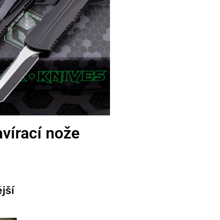
vírací nože
jší