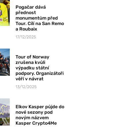
Pogačar dává
přednost
monumentům před
Tour. Cílí na San Remo
a Roubaix
17/12/2025
Tour of Norway
zrušena kvůli
výpadku státní
podpory. Organizátoři
věří v návrat
13/12/2025
Elkov Kasper půjde do
nové sezony pod
novým názvem
Kasper Crypto4Me