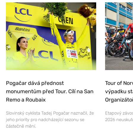
Pogačar dává přednost
Tour of Nor
monumentům před Tour. Cílí na San
výpadku st
Remo a Roubaix
Organizátoř
Slovinský cyklista Tadej Pogačar naznačil, že
Etapový závod
jeho priority pro nadcházející sezonu se
2026 neuskut
částečně mění.