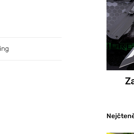
ing
Za
Nejčteně