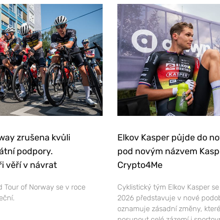
way zrušena kvůli
Elkov Kasper půjde do n
átní podpory.
pod novým názvem Kasp
i věří v návrat
Crypto4Me
 Tour of Norway se v roce
Cyklistický tým Elkov Kasper s
eční.
2026 představuje v nové podo
oznamuje zásadní změny, které
posunout celé zázemí i sportov