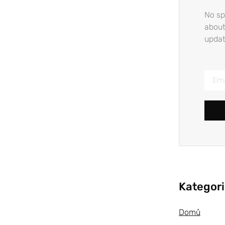
No sp
about
updat
Kategor
Domů