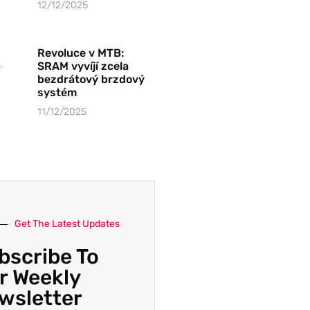
12/12/2025
Revoluce v MTB:
SRAM vyvíjí zcela
bezdrátový brzdový
systém
11/12/2025
Get The Latest Updates
bscribe To
r Weekly
wsletter