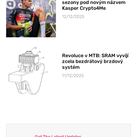
sezony pod novým názvem
Kasper Crypto4Me
12/12/2025
Revoluce v MTB: SRAM vyvíjí
zcela bezdrátový brzdový
systém
11/12/2025
Get The Latest Updates