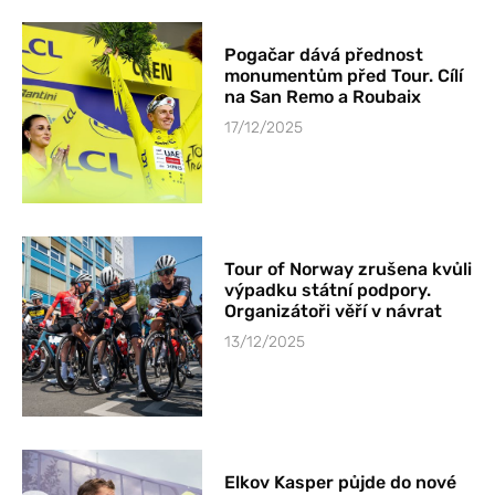
Pogačar dává přednost
monumentům před Tour. Cílí
na San Remo a Roubaix
17/12/2025
Tour of Norway zrušena kvůli
výpadku státní podpory.
Organizátoři věří v návrat
13/12/2025
Elkov Kasper půjde do nové