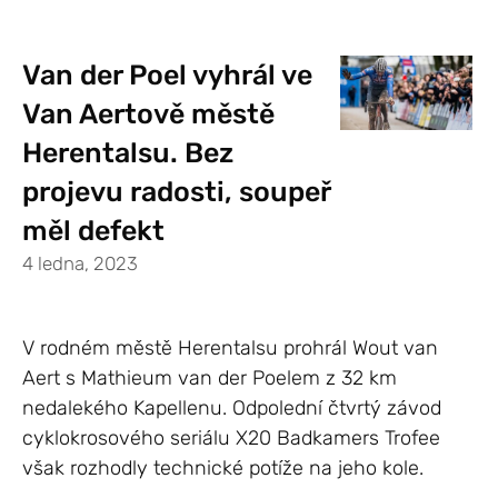
Van der Poel vyhrál ve
Van Aertově městě
Herentalsu. Bez
projevu radosti, soupeř
měl defekt
4 ledna, 2023
V rodném městě Herentalsu prohrál Wout van
Aert s Mathieum van der Poelem z 32 km
nedalekého Kapellenu. Odpolední čtvrtý závod
cyklokrosového seriálu X20 Badkamers Trofee
však rozhodly technické potíže na jeho kole.