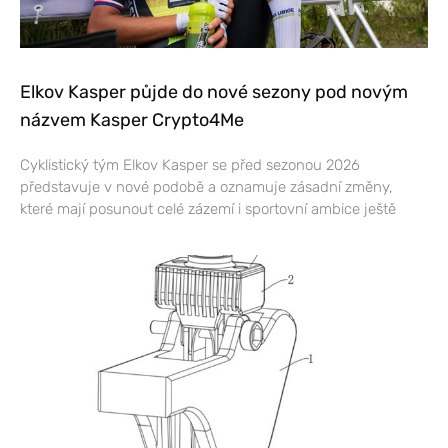
Elkov Kasper půjde do nové sezony pod novým
názvem Kasper Crypto4Me
Cyklistický tým Elkov Kasper se před sezonou 2026
představuje v nové podobě a oznamuje zásadní změny,
které mají posunout celé zázemí i sportovní ambice ještě