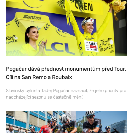
Pogačar dává přednost monumentům před Tour.
Cílí na San Remo a Roubaix
Slovinský cyklista Tadej Pogačar naznačil, že jeho priority pro
nadcházející sezonu se částečně mění.