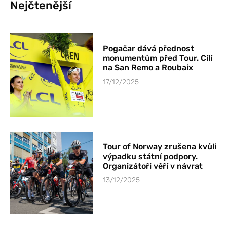
Nejčtenější
Pogačar dává přednost
monumentům před Tour. Cílí
na San Remo a Roubaix
17/12/2025
Tour of Norway zrušena kvůli
výpadku státní podpory.
Organizátoři věří v návrat
13/12/2025