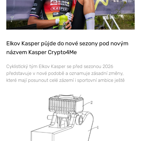
Elkov Kasper půjde do nové sezony pod novým
názvem Kasper Crypto4Me
Cyklistický tým Elkov Kasper se před sezonou 2026
představuje v nové podobě a oznamuje zásadní změny,
které mají posunout celé zázemí i sportovní ambice ještě