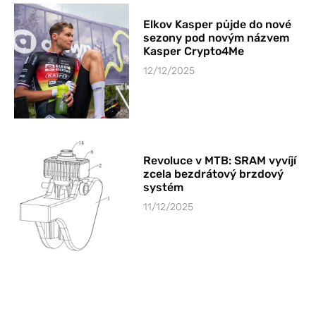
Elkov Kasper půjde do nové
sezony pod novým názvem
Kasper Crypto4Me
12/12/2025
Revoluce v MTB: SRAM vyvíjí
zcela bezdrátový brzdový
systém
11/12/2025