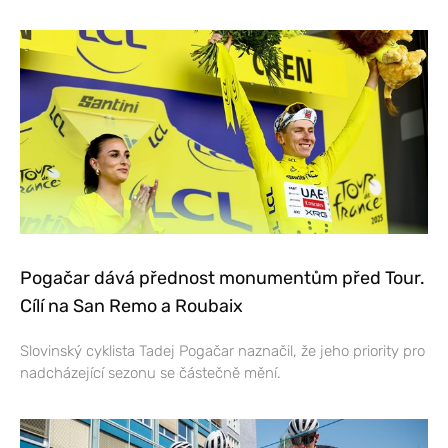
Pogačar dává přednost monumentům před Tour.
Cílí na San Remo a Roubaix
Slovinský cyklista Tadej Pogačar naznačil, že jeho priority pro
nadcházející sezonu se částečně mění.