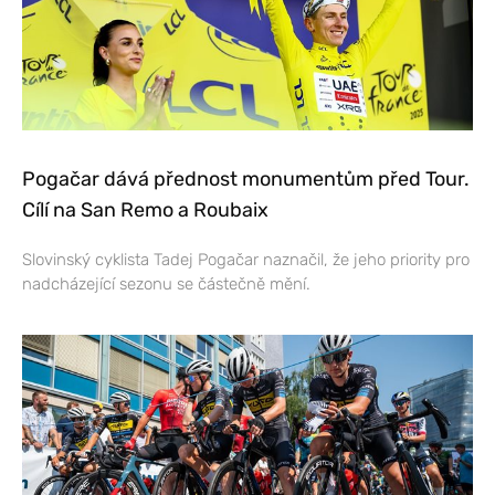
Pogačar dává přednost monumentům před Tour.
Cílí na San Remo a Roubaix
Slovinský cyklista Tadej Pogačar naznačil, že jeho priority pro
nadcházející sezonu se částečně mění.