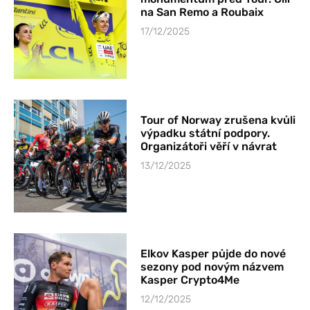
na San Remo a Roubaix
17/12/2025
Tour of Norway zrušena kvůli
výpadku státní podpory.
Organizátoři věří v návrat
13/12/2025
Elkov Kasper půjde do nové
sezony pod novým názvem
Kasper Crypto4Me
12/12/2025