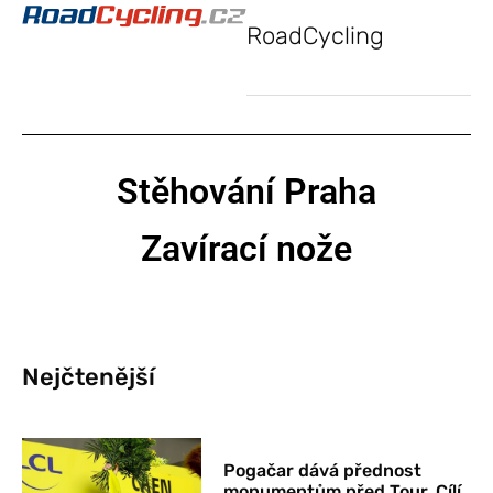
RoadCycling
Stěhování Praha
Zavírací nože
Nejčtenější
Pogačar dává přednost
monumentům před Tour. Cílí