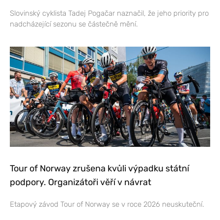
Slovinský cyklista Tadej Pogačar naznačil, že jeho priority pro
nadcházející sezonu se částečně mění.
Tour of Norway zrušena kvůli výpadku státní
podpory. Organizátoři věří v návrat
Etapový závod Tour of Norway se v roce 2026 neuskuteční.