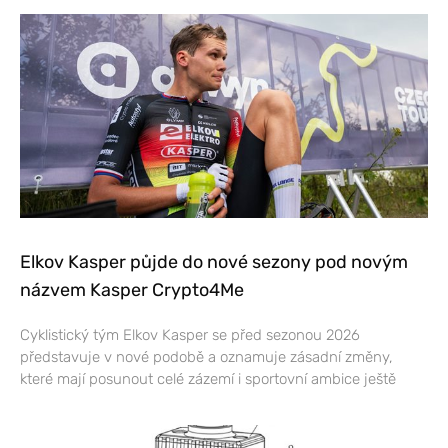
Elkov Kasper půjde do nové sezony pod novým
názvem Kasper Crypto4Me
Cyklistický tým Elkov Kasper se před sezonou 2026
představuje v nové podobě a oznamuje zásadní změny,
které mají posunout celé zázemí i sportovní ambice ještě