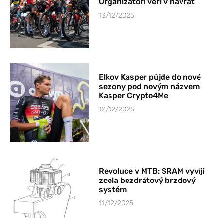
Organizátoři věří v návrat
13/12/2025
Elkov Kasper půjde do nové
sezony pod novým názvem
Kasper Crypto4Me
12/12/2025
Revoluce v MTB: SRAM vyvíjí
zcela bezdrátový brzdový
systém
11/12/2025