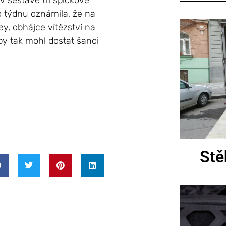
 sestavě tři špičkové
o týdnu oznámila, že na
ey, obhájce vítězství na
 by tak mohl dostat šanci
Stě