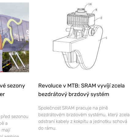
ové sezony
Revoluce v MTB: SRAM vyvíjí zcela
er
bezdrátový brzdový systém
Společnost SRAM pracuje na plně
bezdrátovém brzdovém systému, který zcela
e před sezonou
odstraní kabely z kokpitu a jednotku schová
bě a
do rámu.
 mají
ní ambice