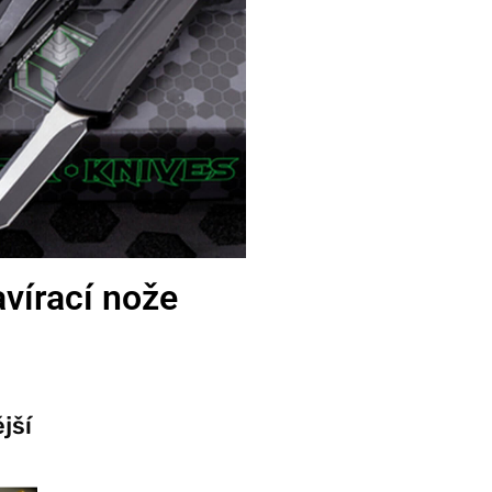
vírací nože
jší