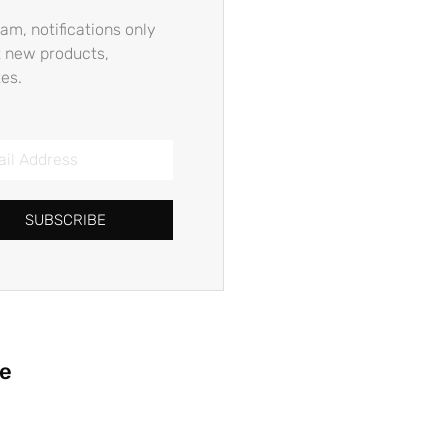
am, notifications only
 new products,
es.
SUBSCRIBE
ie