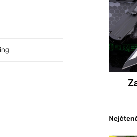
ing
Za
Nejčteně