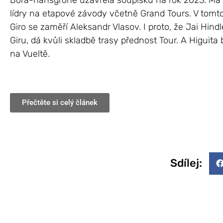
Bora-hansgrohe uzavřela soupisku na rok 2023. Má v
lídry na etapové závody včetně Grand Tours. V tomt
Giro se zaměří Aleksandr Vlasov. I proto, že Jai Hindl
Giru, dá kvůli skladbě trasy přednost Tour. A Higuita
na Vueltě.
Přečtěte si celý článek
Sdílej: