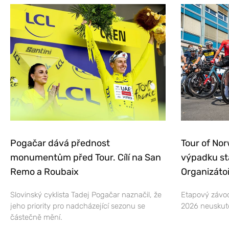
Pogačar dává přednost
Tour of Nor
monumentům před Tour. Cílí na San
výpadku st
Remo a Roubaix
Organizátoř
Slovinský cyklista Tadej Pogačar naznačil, že
Etapový závod
jeho priority pro nadcházející sezonu se
2026 neuskut
částečně mění.