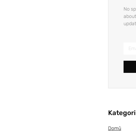
No sp
about
updat
Kategor
Domů