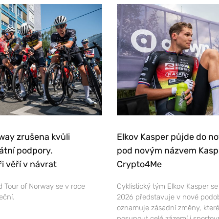
way zrušena kvůli
Elkov Kasper půjde do n
átní podpory.
pod novým názvem Kasp
i věří v návrat
Crypto4Me
 Tour of Norway se v roce
Cyklistický tým Elkov Kasper s
eční.
2026 představuje v nové podo
oznamuje zásadní změny, které
posunout celé zázemí i sportov