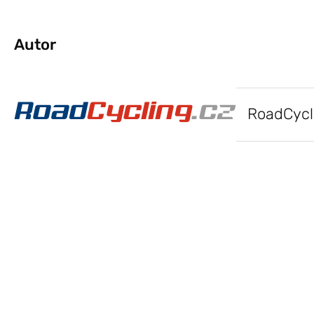
Autor
RoadCycl