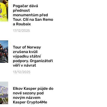
Pogačar dává
přednost
monumentům před
Tour. Cílí na San Remo
a Roubaix
17/12/2025
Tour of Norway
zrušena kvůli
výpadku státní
podpory. Organizátoři
věří v návrat
13/12/2025
Elkov Kasper půjde do
nové sezony pod
novým názvem
Kasper Crypto4Me