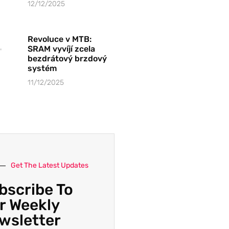
12/12/2025
Revoluce v MTB:
SRAM vyvíjí zcela
bezdrátový brzdový
systém
11/12/2025
Get The Latest Updates
bscribe To
r Weekly
wsletter