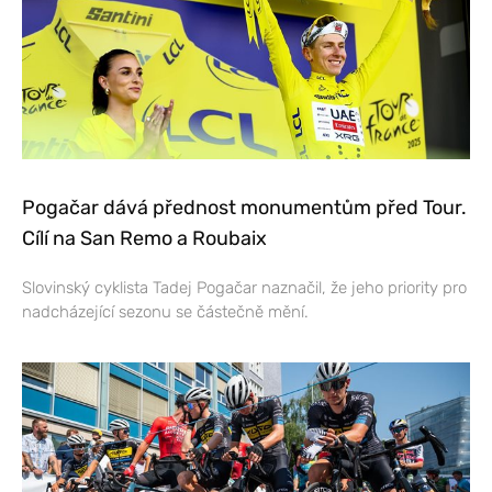
Pogačar dává přednost monumentům před Tour.
Cílí na San Remo a Roubaix
Slovinský cyklista Tadej Pogačar naznačil, že jeho priority pro
nadcházející sezonu se částečně mění.