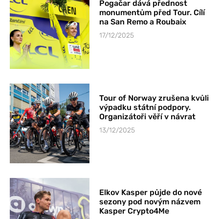
Pogačar dává přednost
monumentům před Tour. Cílí
na San Remo a Roubaix
17/12/2025
Tour of Norway zrušena kvůli
výpadku státní podpory.
Organizátoři věří v návrat
13/12/2025
Elkov Kasper půjde do nové
sezony pod novým názvem
Kasper Crypto4Me