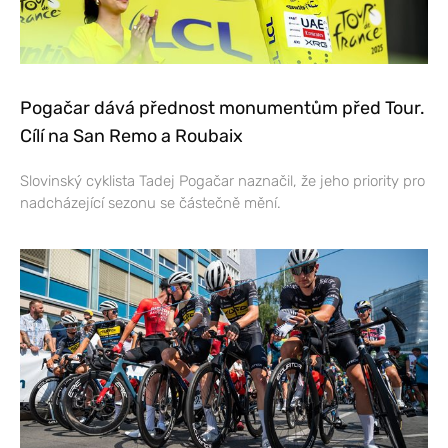
Pogačar dává přednost monumentům před Tour.
Cílí na San Remo a Roubaix
Slovinský cyklista Tadej Pogačar naznačil, že jeho priority pro
nadcházející sezonu se částečně mění.