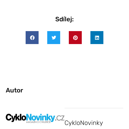
Sdílej:
Autor
CykloNovinky