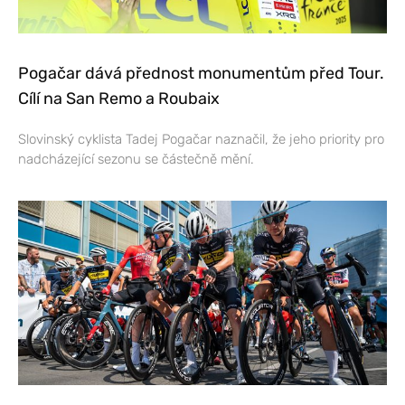
Pogačar dává přednost monumentům před Tour.
Cílí na San Remo a Roubaix
Slovinský cyklista Tadej Pogačar naznačil, že jeho priority pro
nadcházející sezonu se částečně mění.