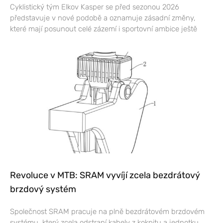
Cyklistický tým Elkov Kasper se před sezonou 2026
představuje v nové podobě a oznamuje zásadní změny,
které mají posunout celé zázemí i sportovní ambice ještě
Revoluce v MTB: SRAM vyvíjí zcela bezdrátový
brzdový systém
Společnost SRAM pracuje na plně bezdrátovém brzdovém
systému, který zcela odstraní kabely z kokpitu a jednotku