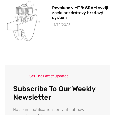
Revoluce v MTB: SRAM vyvíjí
zcela bezdrátový brzdový
systém
11/12/2025
Get The Latest Updates
Subscribe To Our Weekly
Newsletter
No spam, notifications only about new