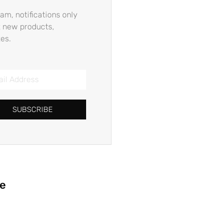
am, notifications only
 new products,
es.
SUBSCRIBE
ie