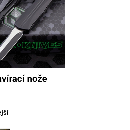
vírací nože
jší