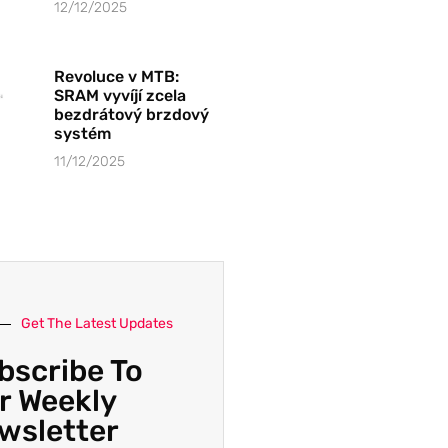
12/12/2025
Revoluce v MTB:
SRAM vyvíjí zcela
bezdrátový brzdový
systém
11/12/2025
Get The Latest Updates
bscribe To
r Weekly
wsletter