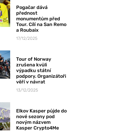
Pogačar dává
přednost
monumentům před
Tour. Cílí na San Remo
a Roubaix
17/12/2025
Tour of Norway
zrušena kvůli
výpadku státní
podpory. Organizátoři
věří v návrat
13/12/2025
Elkov Kasper půjde do
nové sezony pod
novým názvem
Kasper Crypto4Me