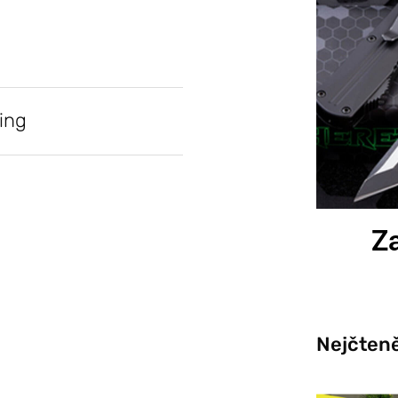
ing
Za
Nejčteně