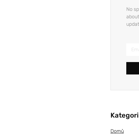
No sp
about
updat
Kategor
Domů