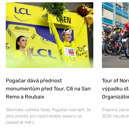
Pogačar dává přednost
Tour of Nor
monumentům před Tour. Cílí na San
výpadku st
Remo a Roubaix
Organizátoř
Slovinský cyklista Tadej Pogačar naznačil, že
Etapový závod
jeho priority pro nadcházející sezonu se
2026 neuskut
částečně mění.