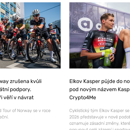
way zrušena kvůli
Elkov Kasper půjde do n
átní podpory.
pod novým názvem Kasp
i věří v návrat
Crypto4Me
 Tour of Norway se v roce
Cyklistický tým Elkov Kasper s
eční.
2026 představuje v nové podo
oznamuje zásadní změny, které
posunout celé zázemí i sportov