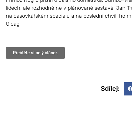
Primož Roglič přišel o dalšího domestika. Jumbo-Vi
lidech, ale rozhodně ne v plánované sestavě. Jan Tra
na časovkářském speciálu a na poslední chvíli ho 
Gloag.
Přečtěte si celý článek
Sdílej: