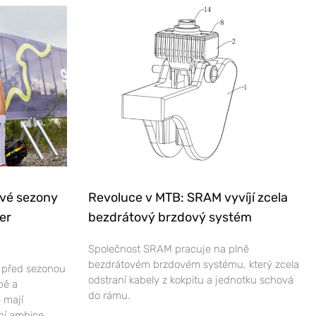
ové sezony
Revoluce v MTB: SRAM vyvíjí zcela
er
bezdrátový brzdový systém
Společnost SRAM pracuje na plně
bezdrátovém brzdovém systému, který zcela
e před sezonou
odstraní kabely z kokpitu a jednotku schová
bě a
do rámu.
 mají
ní ambice