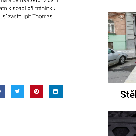
sma sice nastoupí v osmi
tnik spadl při tréninku
musí zastoupit Thomas
Stě