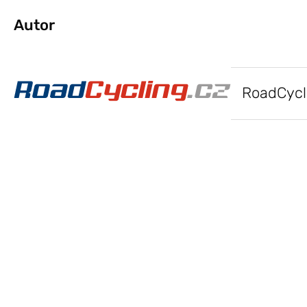
Autor
RoadCycl