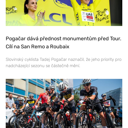
Pogačar dává přednost monumentům před Tour.
Cílí na San Remo a Roubaix
Slovinský cyklista Tadej Pogačar naznačil, že jeho priority pro
nadcházející sezonu se částečně mění.