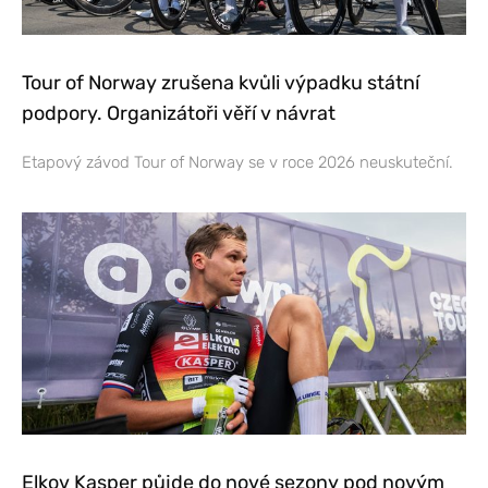
Tour of Norway zrušena kvůli výpadku státní
podpory. Organizátoři věří v návrat
Etapový závod Tour of Norway se v roce 2026 neuskuteční.
Elkov Kasper půjde do nové sezony pod novým