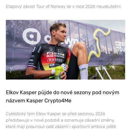
Etapový závod Tour of Norway se v roce 2026 neuskuteční.
Elkov Kasper půjde do nové sezony pod novým
názvem Kasper Crypto4Me
Cyklistický tým Elkov Kasper se před sezonou 2026
představuje v nové podobě a oznamuje zásadní změny,
které mají posunout celé zázemí i sportovní ambice ještě