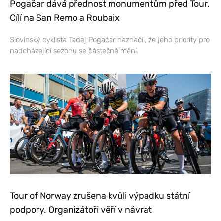
Pogačar dává přednost monumentům před Tour.
Cílí na San Remo a Roubaix
Slovinský cyklista Tadej Pogačar naznačil, že jeho priority pro
nadcházející sezonu se částečně mění.
Tour of Norway zrušena kvůli výpadku státní
podpory. Organizátoři věří v návrat