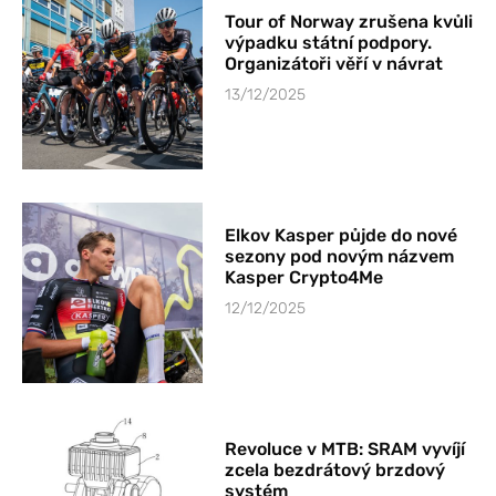
Tour of Norway zrušena kvůli
výpadku státní podpory.
Organizátoři věří v návrat
13/12/2025
Elkov Kasper půjde do nové
sezony pod novým názvem
Kasper Crypto4Me
12/12/2025
Revoluce v MTB: SRAM vyvíjí
zcela bezdrátový brzdový
systém