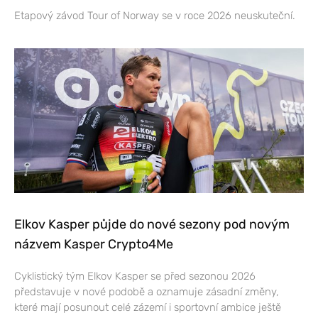
Etapový závod Tour of Norway se v roce 2026 neuskuteční.
Elkov Kasper půjde do nové sezony pod novým
názvem Kasper Crypto4Me
Cyklistický tým Elkov Kasper se před sezonou 2026
představuje v nové podobě a oznamuje zásadní změny,
které mají posunout celé zázemí i sportovní ambice ještě