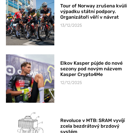
Tour of Norway zrušena kvůli
výpadku státní podpory.
Organizátoři věří v návrat
13/12/2025
Elkov Kasper půjde do nové
sezony pod novým názvem
Kasper Crypto4Me
12/12/2025
Revoluce v MTB: SRAM vyvíjí
zcela bezdrátový brzdový
systém