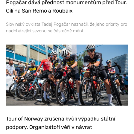
Pogačar dává přednost monumentům před Tour.
Cílí na San Remo a Roubaix
Slovinský cyklista Tadej Pogačar naznačil, že jeho priority pro
nadcházející sezonu se částečně mění.
Tour of Norway zrušena kvůli výpadku státní
podpory. Organizátoři věří v návrat