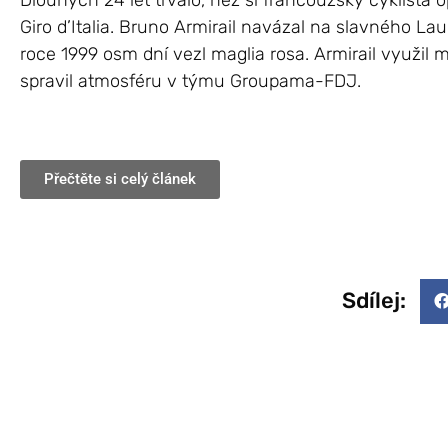
Dlouhých 24 let trvalo, než si francouzský cyklista 
Giro d’Italia. Bruno Armirail navázal na slavného Lau
roce 1999 osm dní vezl maglia rosa. Armirail využil m
spravil atmosféru v týmu Groupama-FDJ.
Přečtěte si celý článek
Sdílej: