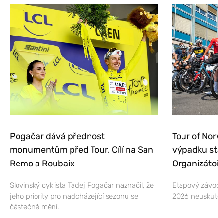
Pogačar dává přednost
Tour of Nor
monumentům před Tour. Cílí na San
výpadku st
Remo a Roubaix
Organizátoř
Slovinský cyklista Tadej Pogačar naznačil, že
Etapový závod
jeho priority pro nadcházející sezonu se
2026 neuskut
částečně mění.