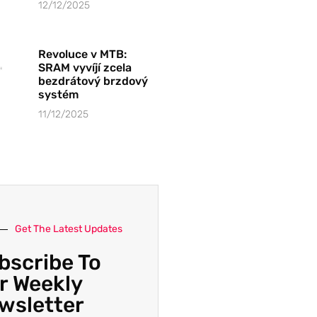
12/12/2025
Revoluce v MTB:
SRAM vyvíjí zcela
bezdrátový brzdový
systém
11/12/2025
Get The Latest Updates
bscribe To
r Weekly
wsletter