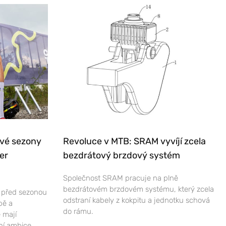
ové sezony
Revoluce v MTB: SRAM vyvíjí zcela
er
bezdrátový brzdový systém
Společnost SRAM pracuje na plně
bezdrátovém brzdovém systému, který zcela
e před sezonou
odstraní kabely z kokpitu a jednotku schová
bě a
do rámu.
 mají
ní ambice