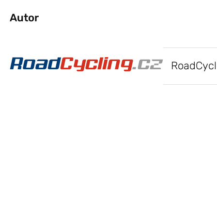
Autor
RoadCycl