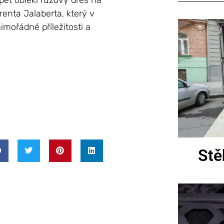
opět oblékl růžový dres na
renta Jalaberta, který v
imořádné příležitosti a
Stě