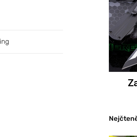
ing
Za
Nejčteně