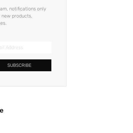
am, notifications only
 new products,
es.
SUBSCRIBE
ie