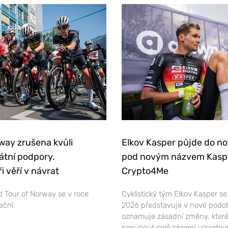
way zrušena kvůli
Elkov Kasper půjde do n
átní podpory.
pod novým názvem Kasp
i věří v návrat
Crypto4Me
 Tour of Norway se v roce
Cyklistický tým Elkov Kasper s
eční.
2026 představuje v nové podo
oznamuje zásadní změny, které
posunout celé zázemí i sportov