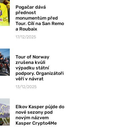
Pogačar dává
přednost
monumentům před
Tour. Cílí na San Remo
a Roubaix
17/12/2025
Tour of Norway
zrušena kvůli
výpadku státní
podpory. Organizátoři
věří v návrat
13/12/2025
Elkov Kasper půjde do
nové sezony pod
novým názvem
Kasper Crypto4Me