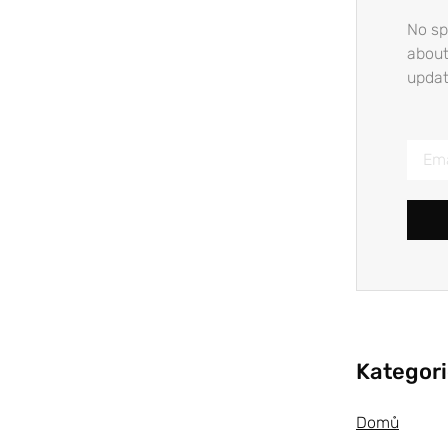
No sp
about
updat
Kategor
Domů