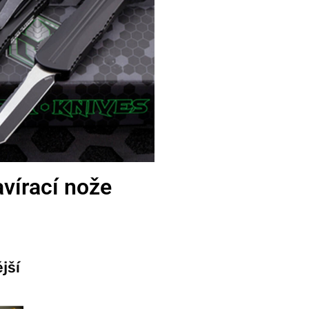
vírací nože
jší