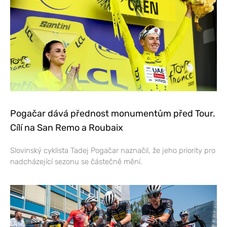
Pogačar dává přednost monumentům před Tour.
Cílí na San Remo a Roubaix
Slovinský cyklista Tadej Pogačar naznačil, že jeho priority pro
nadcházející sezonu se částečně mění.