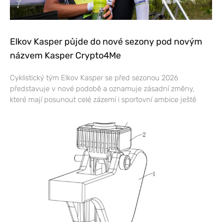
Elkov Kasper půjde do nové sezony pod novým
názvem Kasper Crypto4Me
Cyklistický tým Elkov Kasper se před sezonou 2026
představuje v nové podobě a oznamuje zásadní změny,
které mají posunout celé zázemí i sportovní ambice ještě