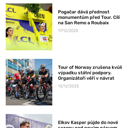
Pogačar dává přednost
monumentům před Tour. Cílí
na San Remo a Roubaix
17/12/2025
Tour of Norway zrušena kvůli
výpadku státní podpory.
Organizátoři věří v návrat
13/12/2025
Elkov Kasper půjde do nové
sezony pod novým názvem