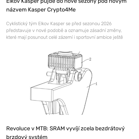
Elkov Kasper půjde do nové sezony pod novým
názvem Kasper Crypto4Me
Cyklistický tým Elkov Kasper se před sezonou 2026
představuje v nové podobě a oznamuje zásadní změny,
které mají posunout celé zázemí i sportovní ambice ještě
Revoluce v MTB: SRAM vyvíjí zcela bezdrátový
brzdový systém