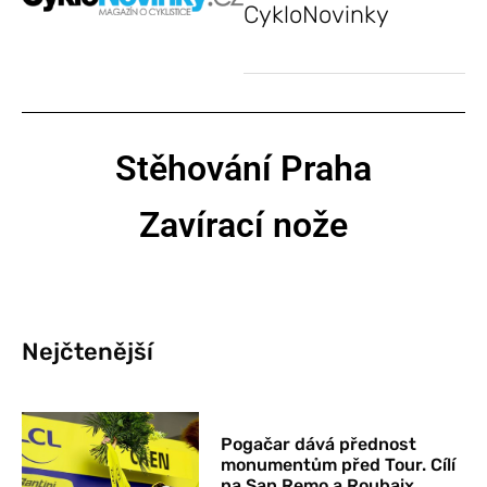
CykloNovinky
Stěhování Praha
Zavírací nože
Nejčtenější
Pogačar dává přednost
monumentům před Tour. Cílí
na San Remo a Roubaix