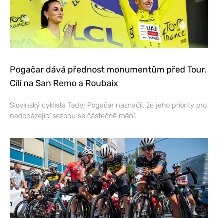
Pogačar dává přednost monumentům před Tour.
Cílí na San Remo a Roubaix
Slovinský cyklista Tadej Pogačar naznačil, že jeho priority pro
nadcházející sezonu se částečně mění.