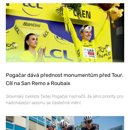
Pogačar dává přednost monumentům před Tour.
Cílí na San Remo a Roubaix
Slovinský cyklista Tadej Pogačar naznačil, že jeho priority pro
nadcházející sezonu se částečně mění.