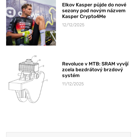
Elkov Kasper půjde do nové
sezony pod novým názvem
Kasper Crypto4Me
12/12/2025
Revoluce v MTB: SRAM vyvíjí
zcela bezdrátový brzdový
systém
11/12/2025