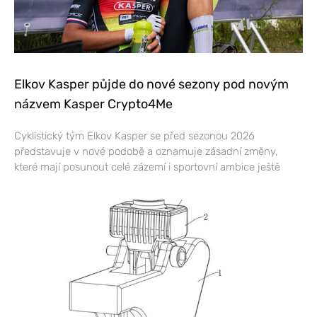
Elkov Kasper půjde do nové sezony pod novým
názvem Kasper Crypto4Me
Cyklistický tým Elkov Kasper se před sezonou 2026
představuje v nové podobě a oznamuje zásadní změny,
které mají posunout celé zázemí i sportovní ambice ještě