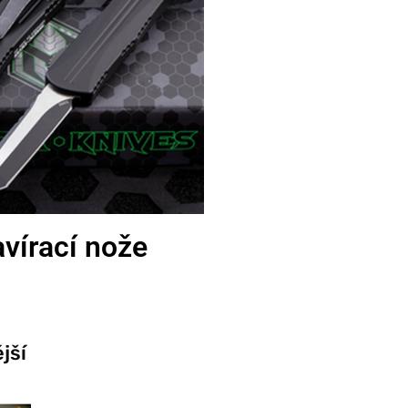
vírací nože
jší