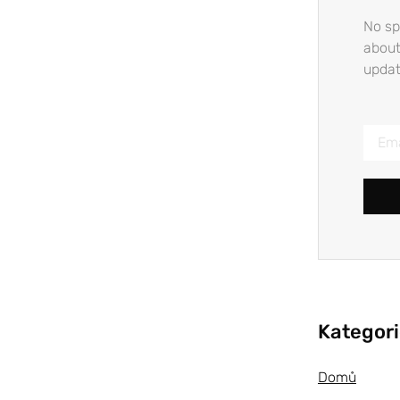
No sp
about
updat
Kategor
Domů