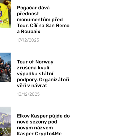
Pogačar dává
přednost
monumentům před
Tour. Cílí na San Remo
a Roubaix
17/12/2025
Tour of Norway
zrušena kvůli
výpadku státní
podpory. Organizátoři
věří v návrat
13/12/2025
Elkov Kasper půjde do
nové sezony pod
novým názvem
Kasper Crypto4Me