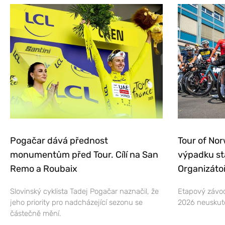
Pogačar dává přednost
Tour of Nor
monumentům před Tour. Cílí na San
výpadku st
Remo a Roubaix
Organizátoř
Slovinský cyklista Tadej Pogačar naznačil, že
Etapový závod
jeho priority pro nadcházející sezonu se
2026 neuskut
částečně mění.