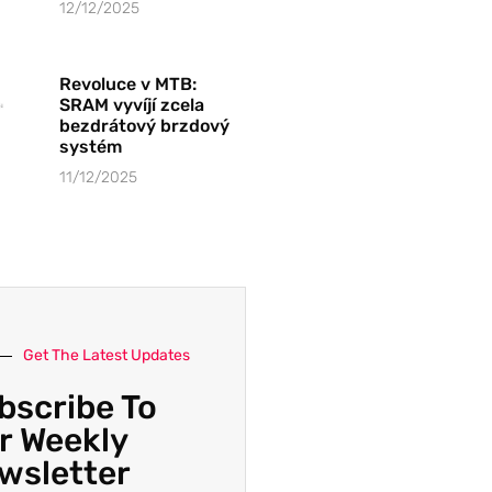
12/12/2025
Revoluce v MTB:
SRAM vyvíjí zcela
bezdrátový brzdový
systém
11/12/2025
Get The Latest Updates
bscribe To
r Weekly
wsletter