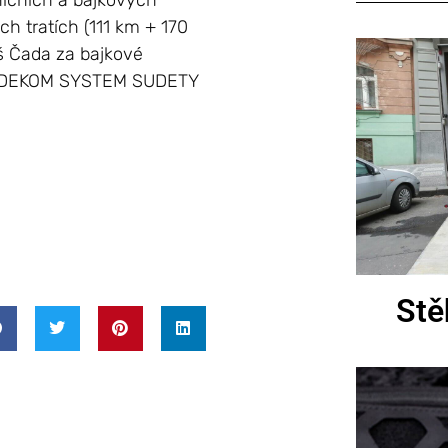
lničních a bajkových
ch tratích (111 km + 170
áš Čada za bajkové
ní DEKOM SYSTEM SUDETY
Stě