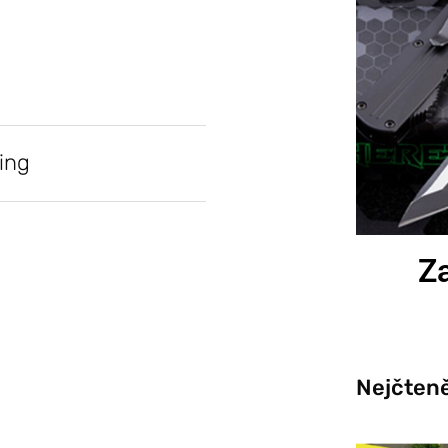
ing
Za
Nejčteně