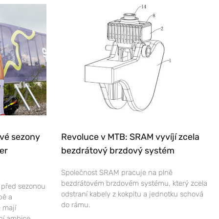
ové sezony
Revoluce v MTB: SRAM vyvíjí zcela
er
bezdrátový brzdový systém
Společnost SRAM pracuje na plně
bezdrátovém brzdovém systému, který zcela
e před sezonou
odstraní kabely z kokpitu a jednotku schová
bě a
do rámu.
 mají
ní ambice