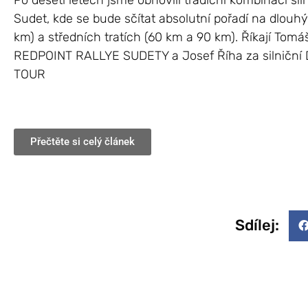
Po deseti letech jsme obnovili tradiční kombinaci si
Sudet, kde se bude sčítat absolutní pořadí na dlouhý
km) a středních tratích (60 km a 90 km). Říkají Tom
REDPOINT RALLYE SUDETY a Josef Říha za silnič
TOUR
Přečtěte si celý článek
Sdílej: