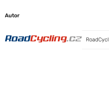
Autor
RoadCycl