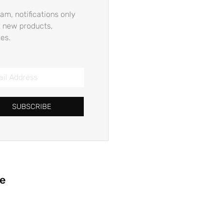
am, notifications only
 new products,
es.
SUBSCRIBE
ie