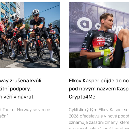
way zrušena kvůli
Elkov Kasper půjde do n
átní podpory.
pod novým názvem Kasp
i věří v návrat
Crypto4Me
 Tour of Norway se v roce
Cyklistický tým Elkov Kasper s
eční.
2026 představuje v nové podo
oznamuje zásadní změny, které
posunout celé zázemí i sportov