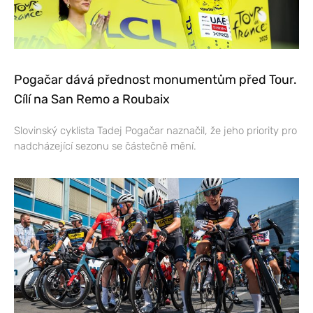
Pogačar dává přednost monumentům před Tour.
Cílí na San Remo a Roubaix
Slovinský cyklista Tadej Pogačar naznačil, že jeho priority pro
nadcházející sezonu se částečně mění.