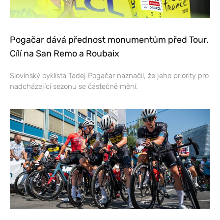
Pogačar dává přednost monumentům před Tour.
Cílí na San Remo a Roubaix
Slovinský cyklista Tadej Pogačar naznačil, že jeho priority pro
nadcházející sezonu se částečně mění.