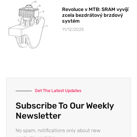
Revoluce v MTB: SRAM vyvíjí
zcela bezdrátový brzdový
systém
11/12/2025
Get The Latest Updates
Subscribe To Our Weekly
Newsletter
No spam, notifications only about new