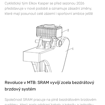
Cyklistický tým Elkov Kasper se před sezonou 2026
představuje v nové podobě a oznamuje zásadní změny,
které mají posunout celé zázemí i sportovní ambice ještě
Revoluce v MTB: SRAM vyvíjí zcela bezdrátový
brzdový systém
Společnost SRAM pracuje na plně bezdrátovém brzdovém
systému, který zcela odstraní kabely z kokpitu a jednotku