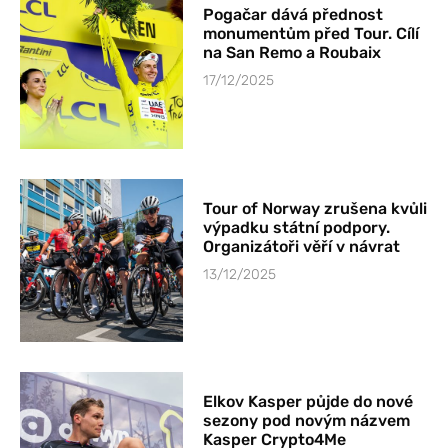
Pogačar dává přednost
monumentům před Tour. Cílí
na San Remo a Roubaix
17/12/2025
Tour of Norway zrušena kvůli
výpadku státní podpory.
Organizátoři věří v návrat
13/12/2025
Elkov Kasper půjde do nové
sezony pod novým názvem
Kasper Crypto4Me