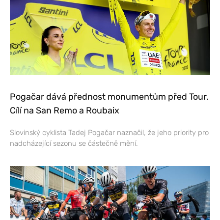
Pogačar dává přednost monumentům před Tour.
Cílí na San Remo a Roubaix
Slovinský cyklista Tadej Pogačar naznačil, že jeho priority pro
nadcházející sezonu se částečně mění.