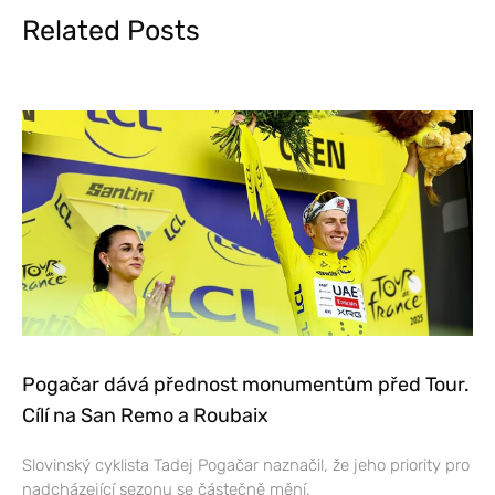
Related Posts
Pogačar dává přednost monumentům před Tour.
Cílí na San Remo a Roubaix
Slovinský cyklista Tadej Pogačar naznačil, že jeho priority pro
nadcházející sezonu se částečně mění.