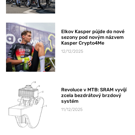
Elkov Kasper půjde do nové
sezony pod novým názvem
Kasper Crypto4Me
12/12/2025
Revoluce v MTB: SRAM vyvíjí
zcela bezdrátový brzdový
systém
11/12/2025