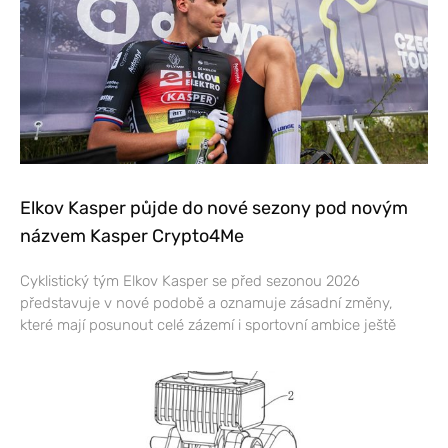
Elkov Kasper půjde do nové sezony pod novým
názvem Kasper Crypto4Me
Cyklistický tým Elkov Kasper se před sezonou 2026
představuje v nové podobě a oznamuje zásadní změny,
které mají posunout celé zázemí i sportovní ambice ještě