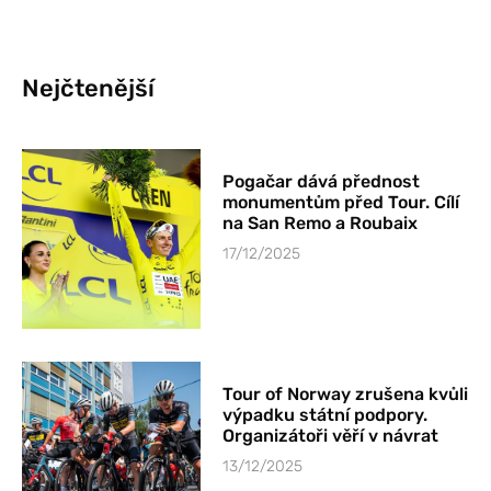
Nejčtenější
Pogačar dává přednost
monumentům před Tour. Cílí
na San Remo a Roubaix
17/12/2025
Tour of Norway zrušena kvůli
výpadku státní podpory.
Organizátoři věří v návrat
13/12/2025