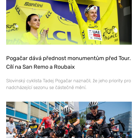
Pogačar dává přednost monumentům před Tour.
Cílí na San Remo a Roubaix
Slovinský cyklista Tadej Pogačar naznačil, že jeho priority pro
nadcházející sezonu se částečně mění.