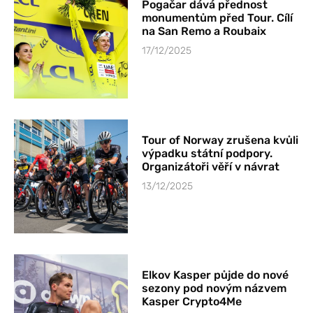
Pogačar dává přednost
monumentům před Tour. Cílí
na San Remo a Roubaix
17/12/2025
Tour of Norway zrušena kvůli
výpadku státní podpory.
Organizátoři věří v návrat
13/12/2025
Elkov Kasper půjde do nové
sezony pod novým názvem
Kasper Crypto4Me