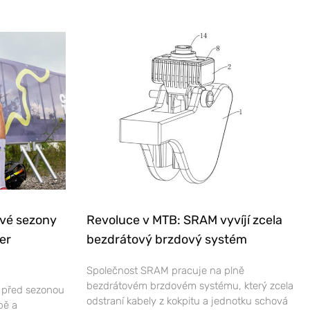
ové sezony
Revoluce v MTB: SRAM vyvíjí zcela
er
bezdrátový brzdový systém
Společnost SRAM pracuje na plně
bezdrátovém brzdovém systému, který zcela
e před sezonou
odstraní kabely z kokpitu a jednotku schová
bě a