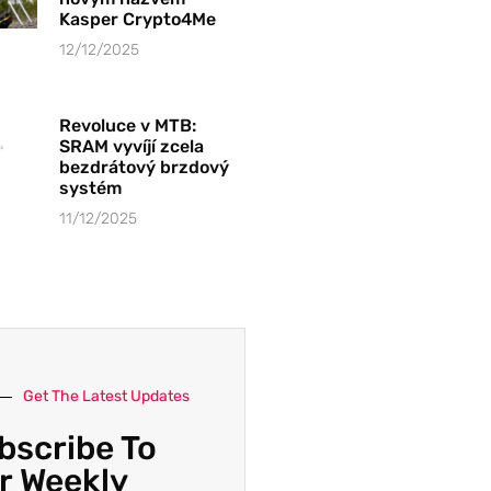
Kasper Crypto4Me
12/12/2025
Revoluce v MTB:
SRAM vyvíjí zcela
bezdrátový brzdový
systém
11/12/2025
Get The Latest Updates
bscribe To
r Weekly