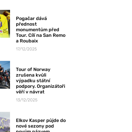
Pogačar dává
přednost
monumentům před
Tour. Cílí na San Remo
a Roubaix
17/12/2025
Tour of Norway
zrušena kvůli
výpadku státní
podpory. Organizátoři
věří v návrat
13/12/2025
Elkov Kasper půjde do
nové sezony pod
novým názvem