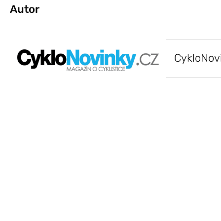
Autor
CykloNov