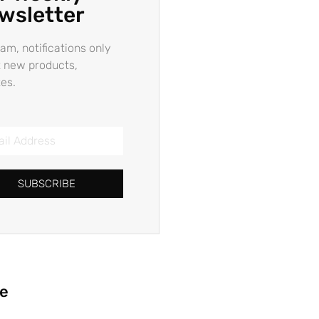
wsletter
am, notifications only
 new products,
es.
SUBSCRIBE
ie