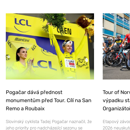
Pogačar dává přednost
Tour of Nor
monumentům před Tour. Cílí na San
výpadku st
Remo a Roubaix
Organizátoř
Slovinský cyklista Tadej Pogačar naznačil, že
Etapový závod
jeho priority pro nadcházející sezonu se
2026 neuskut