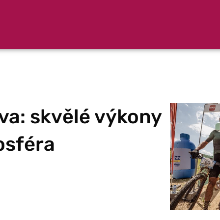
va: skvělé výkony
osféra