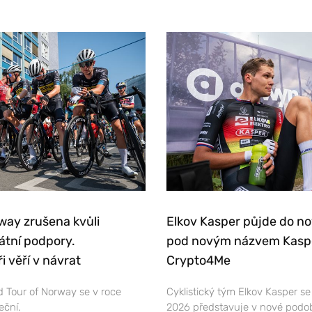
way zrušena kvůli
Elkov Kasper půjde do n
átní podpory.
pod novým názvem Kasp
i věří v návrat
Crypto4Me
 Tour of Norway se v roce
Cyklistický tým Elkov Kasper s
eční.
2026 představuje v nové podo