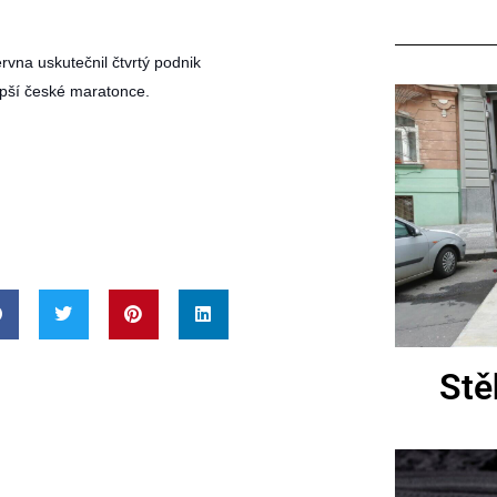
vna uskutečnil čtvrtý podnik
lepší české maratonce.
Stě