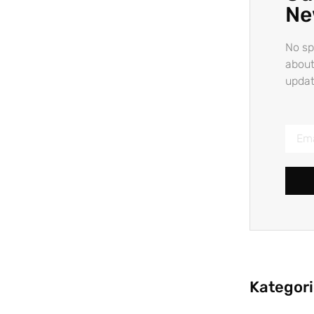
Ne
No sp
about
updat
Kategor