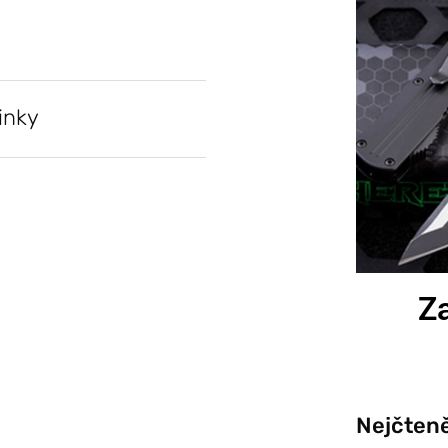
inky
Za
Nejčteně