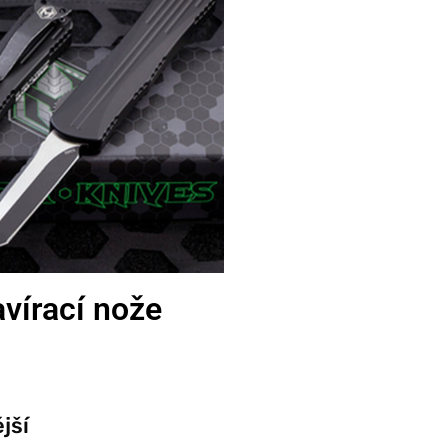
vírací nože
jší