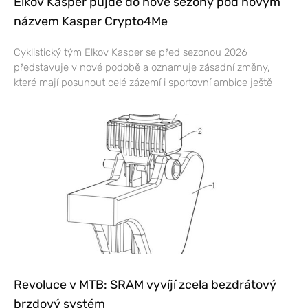
Elkov Kasper půjde do nové sezony pod novým
názvem Kasper Crypto4Me
Cyklistický tým Elkov Kasper se před sezonou 2026
představuje v nové podobě a oznamuje zásadní změny,
které mají posunout celé zázemí i sportovní ambice ještě
Revoluce v MTB: SRAM vyvíjí zcela bezdrátový
brzdový systém