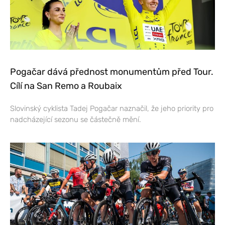
Pogačar dává přednost monumentům před Tour.
Cílí na San Remo a Roubaix
Slovinský cyklista Tadej Pogačar naznačil, že jeho priority pro
nadcházející sezonu se částečně mění.