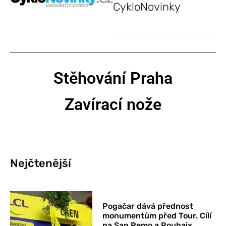
CykloNovinky
Stěhování Praha
Zavírací nože
Nejčtenější
Pogačar dává přednost
monumentům před Tour. Cílí
na San Remo a Roubaix