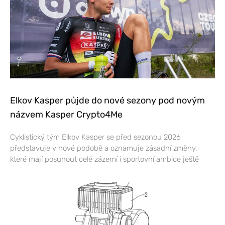
Elkov Kasper půjde do nové sezony pod novým
názvem Kasper Crypto4Me
Cyklistický tým Elkov Kasper se před sezonou 2026
představuje v nové podobě a oznamuje zásadní změny,
které mají posunout celé zázemí i sportovní ambice ještě