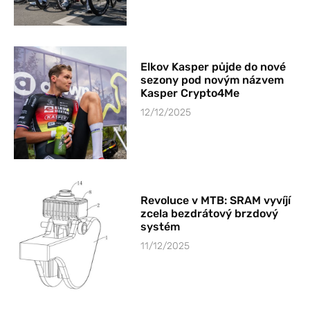
Elkov Kasper půjde do nové
sezony pod novým názvem
Kasper Crypto4Me
12/12/2025
Revoluce v MTB: SRAM vyvíjí
zcela bezdrátový brzdový
systém
11/12/2025