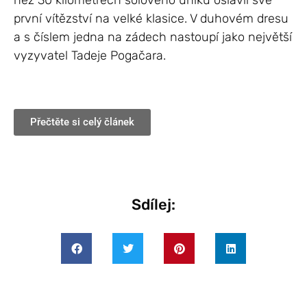
než 30 kilometrech sólového úniku oslavil své
první vítězství na velké klasice. V duhovém dresu
a s číslem jedna na zádech nastoupí jako největší
vyzyvatel Tadeje Pogačara.
Přečtěte si celý článek
Sdílej: