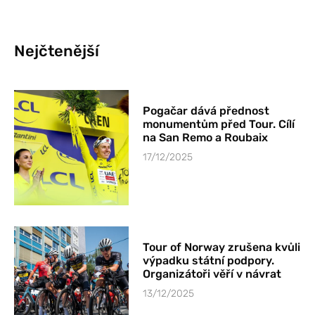
Nejčtenější
Pogačar dává přednost
monumentům před Tour. Cílí
na San Remo a Roubaix
17/12/2025
Tour of Norway zrušena kvůli
výpadku státní podpory.
Organizátoři věří v návrat
13/12/2025