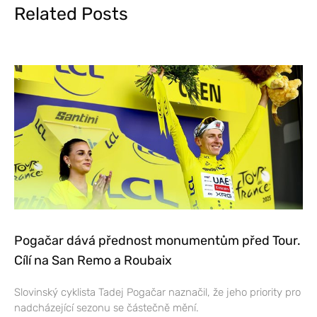
Related Posts
Pogačar dává přednost monumentům před Tour.
Cílí na San Remo a Roubaix
Slovinský cyklista Tadej Pogačar naznačil, že jeho priority pro
nadcházející sezonu se částečně mění.