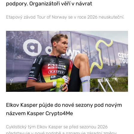
podpory. Organizátoři věří v návrat
Etapový závod Tour of Norway se v roce 2026 neuskuteční.
Elkov Kasper půjde do nové sezony pod novým
názvem Kasper Crypto4Me
Cyklistický tým Elkov Kasper se před sezonou 2026
představuje v nové podobě a oznamuje zásadní změny,