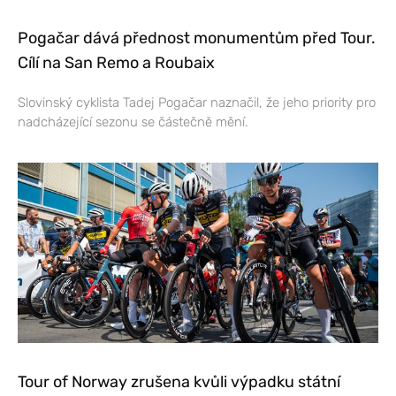
Pogačar dává přednost monumentům před Tour.
Cílí na San Remo a Roubaix
Slovinský cyklista Tadej Pogačar naznačil, že jeho priority pro
nadcházející sezonu se částečně mění.
Tour of Norway zrušena kvůli výpadku státní