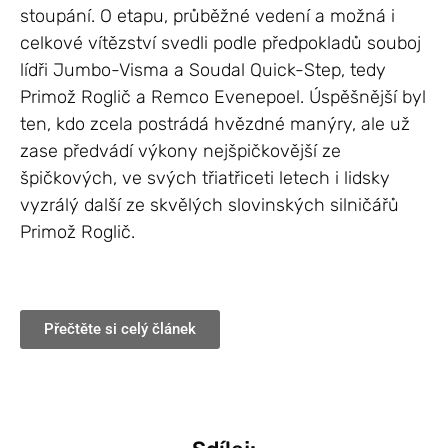
stoupání. O etapu, průběžné vedení a možná i
celkové vítězství svedli podle předpokladů souboj
lídři Jumbo-Visma a Soudal Quick-Step, tedy
Primož Roglič a Remco Evenepoel. Úspěšnější byl
ten, kdo zcela postrádá hvězdné manýry, ale už
zase předvádí výkony nejšpičkovější ze
špičkových, ve svých třiatřiceti letech i lidsky
vyzrálý další ze skvělých slovinských silničářů
Primož Roglič.
Přečtěte si celý článek