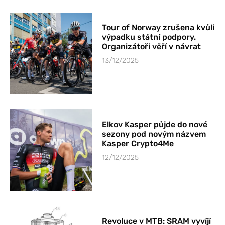
Tour of Norway zrušena kvůli
výpadku státní podpory.
Organizátoři věří v návrat
13/12/2025
Elkov Kasper půjde do nové
sezony pod novým názvem
Kasper Crypto4Me
12/12/2025
Revoluce v MTB: SRAM vyvíjí