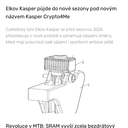
Elkov Kasper půjde do nové sezony pod novým
názvem Kasper Crypto4Me
Cyklistický tým Elkov Kasper se před sezonou 2026
představuje v nové podobě a oznamuje zásadní změny,
které mají posunout celé zázemí i sportovní ambice ještě
Revoluce v MTB: SRAM vyvíjí zcela bezdrátový