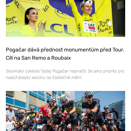
Pogačar dává přednost monumentům před Tour.
Cílí na San Remo a Roubaix
Slovinský cyklista Tadej Pogačar naznačil, že jeho priority pro
nadcházející sezonu se částečně mění.