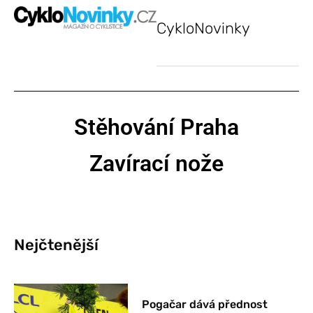
CykloNovinky
Stěhování Praha
Zavírací nože
Nejčtenější
Pogačar dává přednost