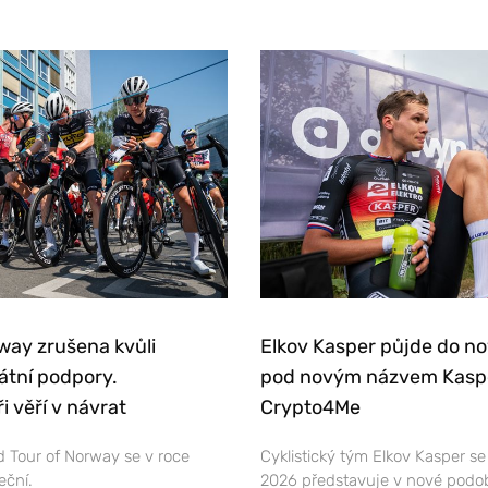
way zrušena kvůli
Elkov Kasper půjde do n
átní podpory.
pod novým názvem Kasp
i věří v návrat
Crypto4Me
 Tour of Norway se v roce
Cyklistický tým Elkov Kasper s
eční.
2026 představuje v nové podo