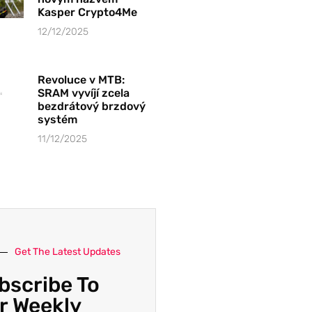
Kasper Crypto4Me
12/12/2025
Revoluce v MTB:
SRAM vyvíjí zcela
bezdrátový brzdový
systém
11/12/2025
Get The Latest Updates
bscribe To
r Weekly