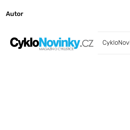
Autor
CykloNov