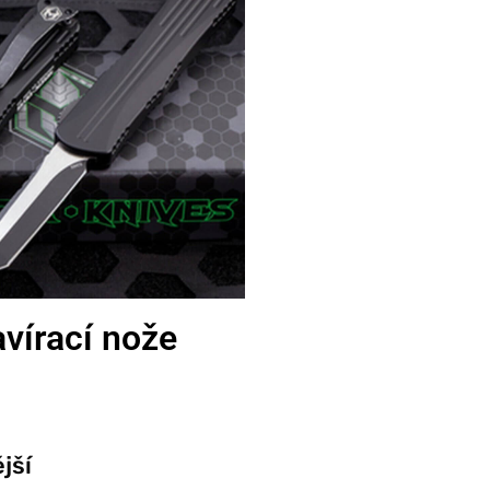
vírací nože
jší