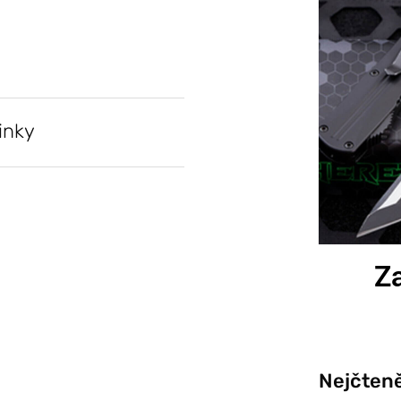
inky
Za
Nejčteně