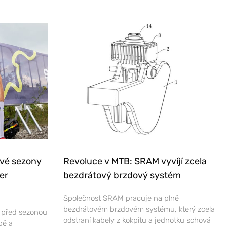
ové sezony
Revoluce v MTB: SRAM vyvíjí zcela
er
bezdrátový brzdový systém
Společnost SRAM pracuje na plně
bezdrátovém brzdovém systému, který zcela
e před sezonou
odstraní kabely z kokpitu a jednotku schová
bě a