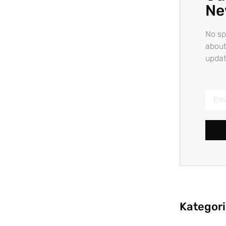
Ne
No sp
about
updat
Kategor