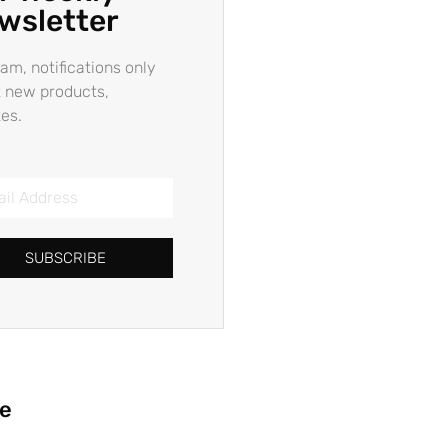
wsletter
am, notifications only
 new products,
es.
SUBSCRIBE
ie