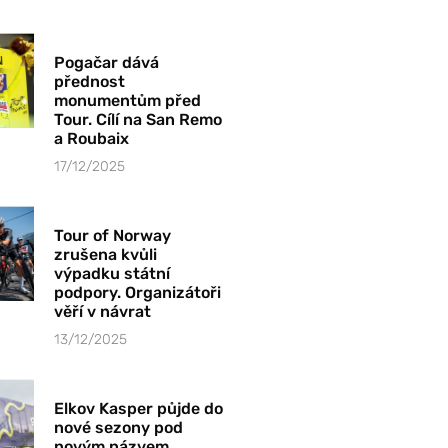
Pogačar dává
přednost
monumentům před
Tour. Cílí na San Remo
a Roubaix
17/12/2025
Tour of Norway
zrušena kvůli
výpadku státní
podpory. Organizátoři
věří v návrat
13/12/2025
Elkov Kasper půjde do
nové sezony pod
novým názvem