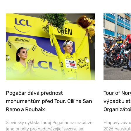
Pogačar dává přednost
Tour of Nor
monumentům před Tour. Cílí na San
výpadku st
Remo a Roubaix
Organizátoř
Slovinský cyklista Tadej Pogačar naznačil, že
Etapový závod
jeho priority pro nadcházející sezonu se
2026 neuskut