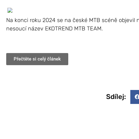
Na konci roku 2024 se na české MTB scéně objevil n
nesoucí název EKOTREND MTB TEAM.
Přečtěte si celý článek
Sdílej: