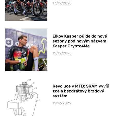
13/12/2025
Elkov Kasper půjde do nové
sezony pod novým názvem
Kasper Crypto4Me
12/12/2025
Revoluce v MTB: SRAM vyvíjí
zcela bezdrátový brzdový
systém
11/12/2025