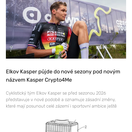
Elkov Kasper půjde do nové sezony pod novým
názvem Kasper Crypto4Me
Cyklistický tým Elkov Kasper se před sezonou 2026
představuje v nové podobě a oznamuje zásadní změny,
které mají posunout celé zázemí i sportovní ambice ještě