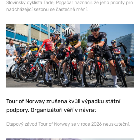
Slovinský cyklista Tadej Pogačar naznačil, že jeho priority pro
nadcházející sezonu se částečně mění.
Tour of Norway zrušena kvůli výpadku státní
podpory. Organizátoři věří v návrat
Etapový závod Tour of Norway se v roce 2026 neuskuteční.