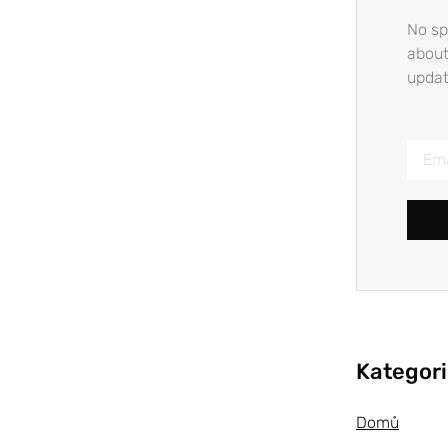
No sp
about
updat
Kategor
Domů