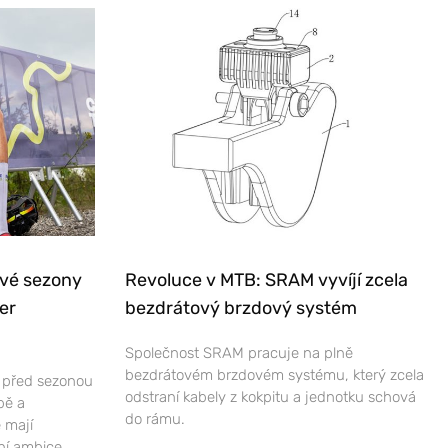
ové sezony
Revoluce v MTB: SRAM vyvíjí zcela
er
bezdrátový brzdový systém
Společnost SRAM pracuje na plně
bezdrátovém brzdovém systému, který zcela
e před sezonou
odstraní kabely z kokpitu a jednotku schová
bě a
do rámu.
 mají
ní ambice