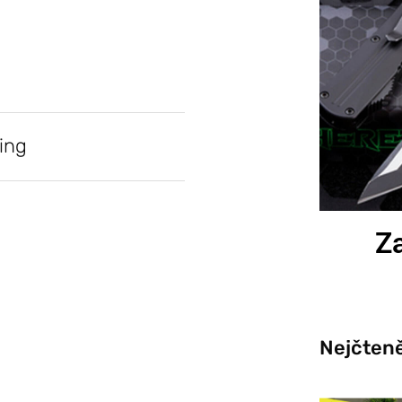
ing
Za
Nejčteně