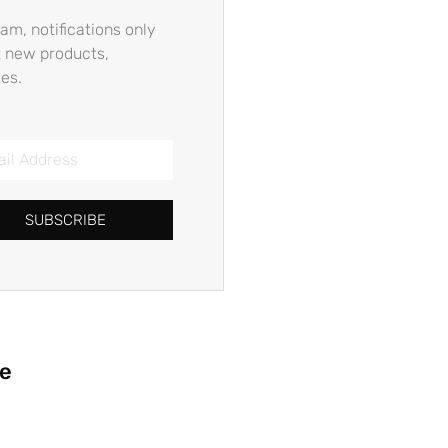
am, notifications only
 new products,
es.
SUBSCRIBE
ie