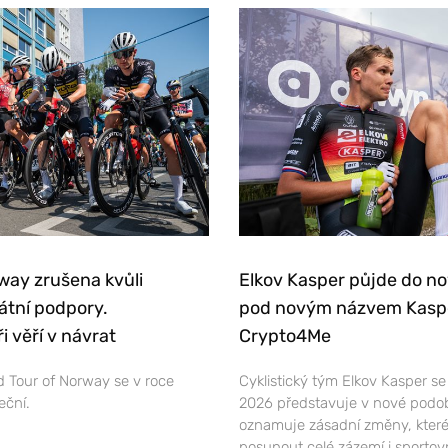
way zrušena kvůli
Elkov Kasper půjde do n
átní podpory.
pod novým názvem Kasp
i věří v návrat
Crypto4Me
 Tour of Norway se v roce
Cyklistický tým Elkov Kasper s
eční.
2026 představuje v nové podo
oznamuje zásadní změny, které
posunout celé zázemí i sportov