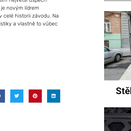
atím největší úspěch
 je novým lídrem
 celé historii závodu. Na
istiky a vlastně to vůbec
Stě