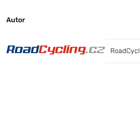
Autor
RoadCycl