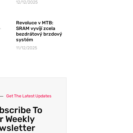
12/12/2025
Revoluce v MTB:
SRAM vyvíjí zcela
bezdrátový brzdový
systém
11/12/2025
Get The Latest Updates
bscribe To
r Weekly
wsletter