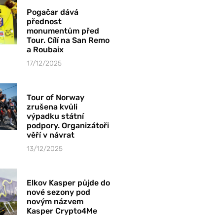
Pogačar dává
přednost
monumentům před
Tour. Cílí na San Remo
a Roubaix
17/12/2025
Tour of Norway
zrušena kvůli
výpadku státní
podpory. Organizátoři
věří v návrat
13/12/2025
Elkov Kasper půjde do
nové sezony pod
novým názvem
Kasper Crypto4Me