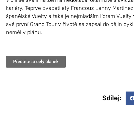
V cíli se svalil na zem a nedokázal okamžitě slavit z
kariéry. Teprve dvacetiletý Francouz Lenny Martinez
španělské Vuelty a také je nejmladším lídrem Vuelty v
své první Grand Tour v životě se zapsal do dějin cykl
neměl v plánu.
Přečtěte si celý článek
Sdílej: