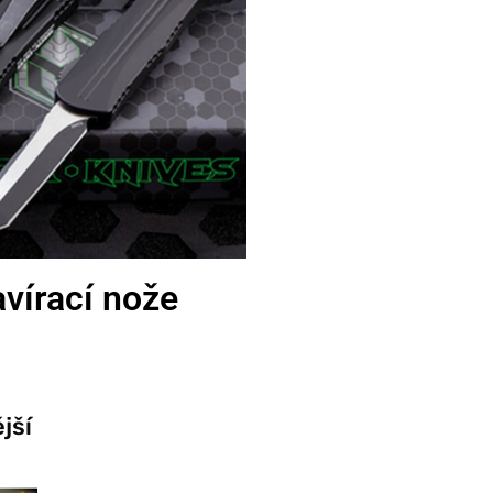
vírací nože
jší