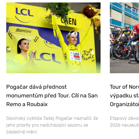
Pogačar dává přednost
Tour of Nor
monumentům před Tour. Cílí na San
výpadku st
Remo a Roubaix
Organizátoř
Slovinský cyklista Tadej Pogačar naznačil, že
Etapový závod
jeho priority pro nadcházející sezonu se
2026 neuskut
částečně mění.