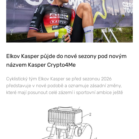
Elkov Kasper půjde do nové sezony pod novým
názvem Kasper Crypto4Me
Cyklistický tým Elkov Kasper se před sezonou 2026
představuje v nové podobě a oznamuje zásadní změny,
které mají posunout celé zázemí i sportovní ambice ještě