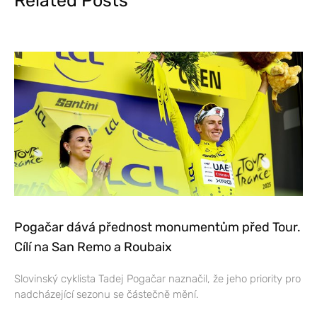
Related Posts
Pogačar dává přednost monumentům před Tour.
Cílí na San Remo a Roubaix
Slovinský cyklista Tadej Pogačar naznačil, že jeho priority pro
nadcházející sezonu se částečně mění.