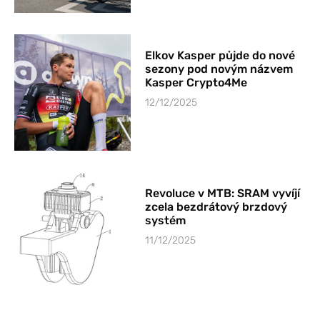
Elkov Kasper půjde do nové
sezony pod novým názvem
Kasper Crypto4Me
12/12/2025
Revoluce v MTB: SRAM vyvíjí
zcela bezdrátový brzdový
systém
11/12/2025