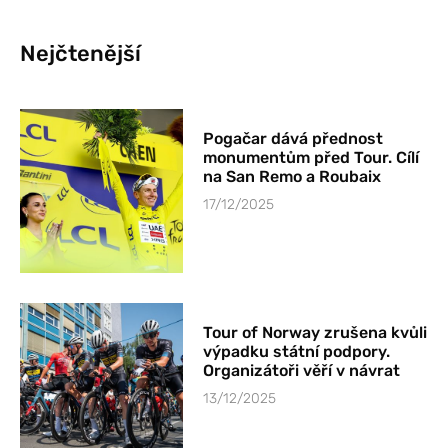
Nejčtenější
Pogačar dává přednost
monumentům před Tour. Cílí
na San Remo a Roubaix
17/12/2025
Tour of Norway zrušena kvůli
výpadku státní podpory.
Organizátoři věří v návrat
13/12/2025