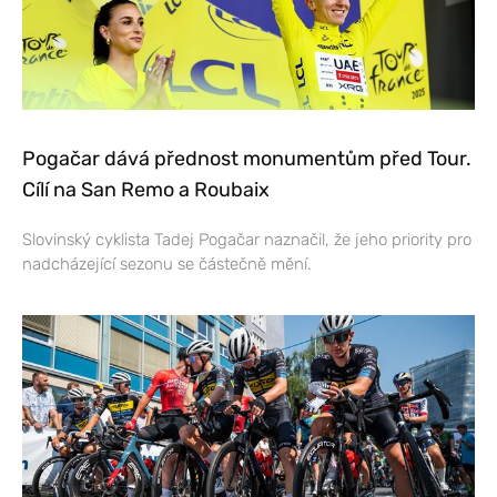
Pogačar dává přednost monumentům před Tour.
Cílí na San Remo a Roubaix
Slovinský cyklista Tadej Pogačar naznačil, že jeho priority pro
nadcházející sezonu se částečně mění.