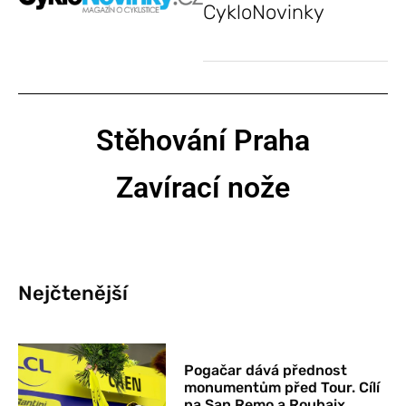
CykloNovinky
Stěhování Praha
Zavírací nože
Nejčtenější
Pogačar dává přednost
monumentům před Tour. Cílí
na San Remo a Roubaix