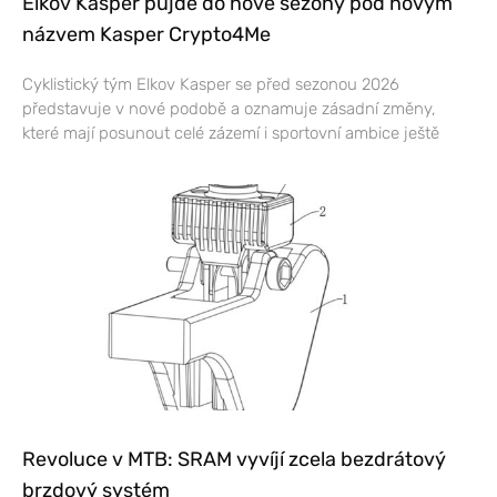
Elkov Kasper půjde do nové sezony pod novým
názvem Kasper Crypto4Me
Cyklistický tým Elkov Kasper se před sezonou 2026
představuje v nové podobě a oznamuje zásadní změny,
které mají posunout celé zázemí i sportovní ambice ještě
Revoluce v MTB: SRAM vyvíjí zcela bezdrátový
brzdový systém