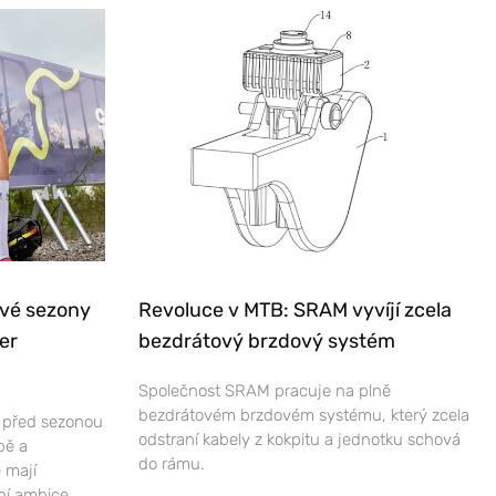
ové sezony
Revoluce v MTB: SRAM vyvíjí zcela
er
bezdrátový brzdový systém
Společnost SRAM pracuje na plně
bezdrátovém brzdovém systému, který zcela
e před sezonou
odstraní kabely z kokpitu a jednotku schová
bě a
do rámu.
 mají
ní ambice