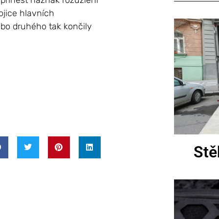
přinést náznak rozuzlení
vojice hlavních
bo druhého tak končily
Stě