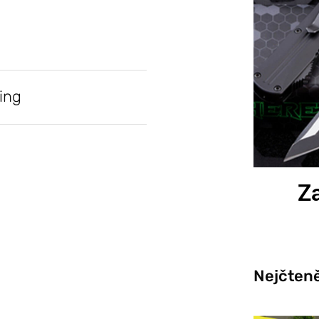
ing
Za
Nejčteně