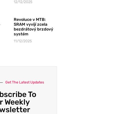
12/12/2025
Revoluce v MTB:
SRAM vyvíjí zcela
bezdrátový brzdový
systém
11/12/2025
Get The Latest Updates
bscribe To
r Weekly
wsletter