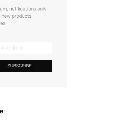
am, notifications only
 new products,
es.
SUBSCRIBE
ie