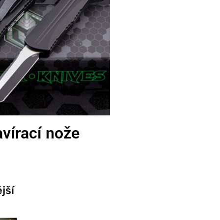
vírací nože
jší