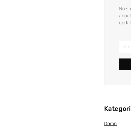
No sp
about
updat
Kategor
Domů