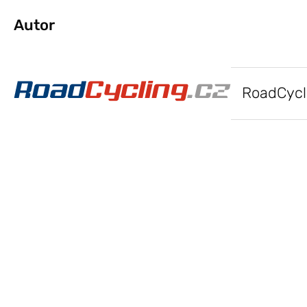
Autor
RoadCycl