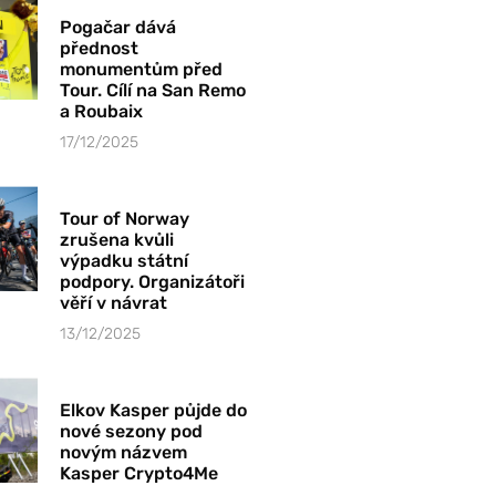
Pogačar dává
přednost
monumentům před
Tour. Cílí na San Remo
a Roubaix
17/12/2025
Tour of Norway
zrušena kvůli
výpadku státní
podpory. Organizátoři
věří v návrat
13/12/2025
Elkov Kasper půjde do
nové sezony pod
novým názvem
Kasper Crypto4Me