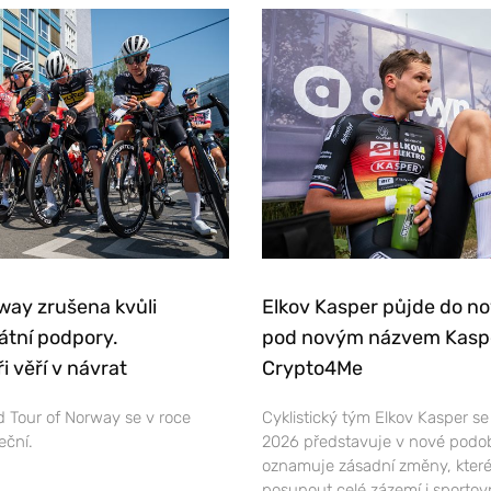
way zrušena kvůli
Elkov Kasper půjde do n
átní podpory.
pod novým názvem Kasp
i věří v návrat
Crypto4Me
 Tour of Norway se v roce
Cyklistický tým Elkov Kasper s
eční.
2026 představuje v nové podo
oznamuje zásadní změny, které
posunout celé zázemí i sportov