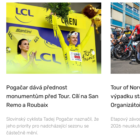
Pogačar dává přednost
Tour of Nor
monumentům před Tour. Cílí na San
výpadku st
Remo a Roubaix
Organizátoř
Slovinský cyklista Tadej Pogačar naznačil, že
Etapový závod
jeho priority pro nadcházející sezonu se
2026 neuskut
částečně mění.