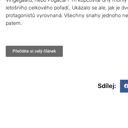
Vingegaard, nebo Pogačar? Tři kopcovité dny mohly 
letošního celkového pořadí.. Ukázalo se ale, jak je d
protagonistů vyrovnaná. Všechny snahy jednoho ne
patem.
Přečtěte si celý článek
Sdílej: