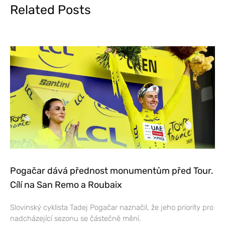
Related Posts
Pogačar dává přednost monumentům před Tour.
Cílí na San Remo a Roubaix
Slovinský cyklista Tadej Pogačar naznačil, že jeho priority pro
nadcházející sezonu se částečně mění.