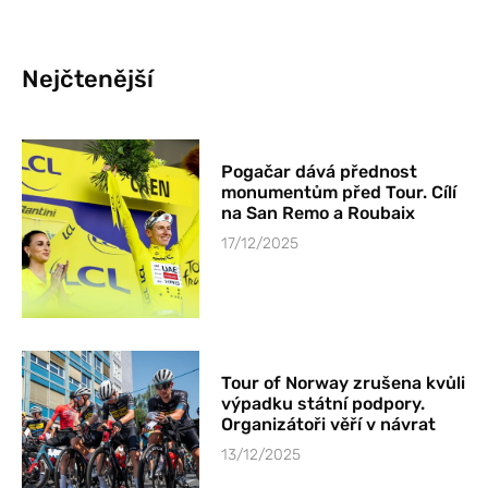
Nejčtenější
Pogačar dává přednost
monumentům před Tour. Cílí
na San Remo a Roubaix
17/12/2025
Tour of Norway zrušena kvůli
výpadku státní podpory.
Organizátoři věří v návrat
13/12/2025