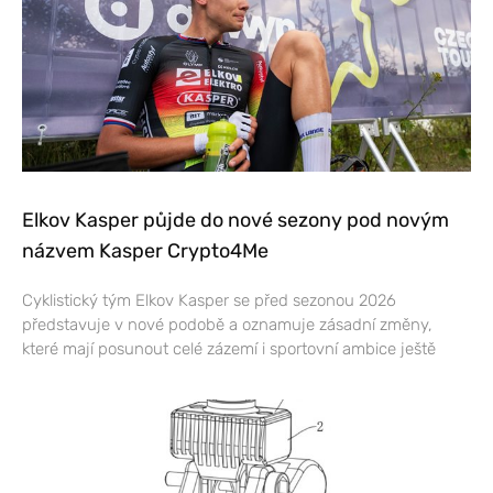
Elkov Kasper půjde do nové sezony pod novým
názvem Kasper Crypto4Me
Cyklistický tým Elkov Kasper se před sezonou 2026
představuje v nové podobě a oznamuje zásadní změny,
které mají posunout celé zázemí i sportovní ambice ještě