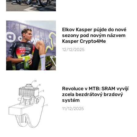
Elkov Kasper půjde do nové
sezony pod novým názvem
Kasper Crypto4Me
12/12/2025
Revoluce v MTB: SRAM vyvíjí
zcela bezdrátový brzdový
systém
11/12/2025