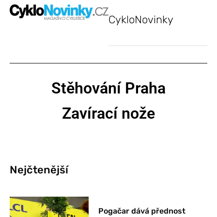
CykloNovinky
Stěhování Praha
Zavírací nože
Nejčtenější
Pogačar dává přednost