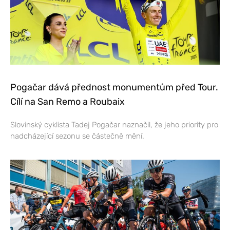
Pogačar dává přednost monumentům před Tour.
Cílí na San Remo a Roubaix
Slovinský cyklista Tadej Pogačar naznačil, že jeho priority pro
nadcházející sezonu se částečně mění.