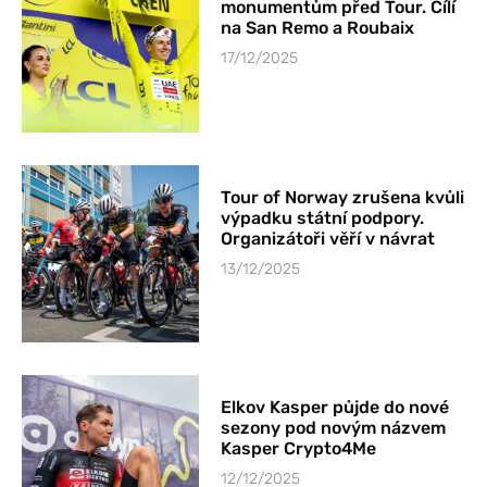
monumentům před Tour. Cílí
na San Remo a Roubaix
17/12/2025
Tour of Norway zrušena kvůli
výpadku státní podpory.
Organizátoři věří v návrat
13/12/2025
Elkov Kasper půjde do nové
sezony pod novým názvem
Kasper Crypto4Me
12/12/2025