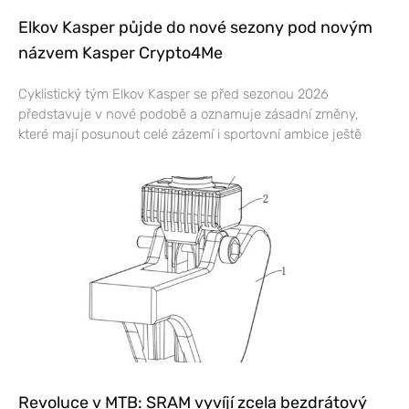
Elkov Kasper půjde do nové sezony pod novým
názvem Kasper Crypto4Me
Cyklistický tým Elkov Kasper se před sezonou 2026
představuje v nové podobě a oznamuje zásadní změny,
které mají posunout celé zázemí i sportovní ambice ještě
Revoluce v MTB: SRAM vyvíjí zcela bezdrátový