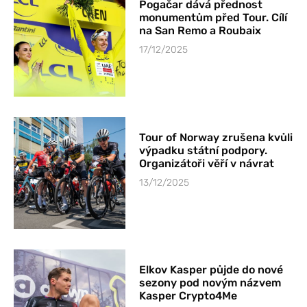
Pogačar dává přednost
monumentům před Tour. Cílí
na San Remo a Roubaix
17/12/2025
Tour of Norway zrušena kvůli
výpadku státní podpory.
Organizátoři věří v návrat
13/12/2025
Elkov Kasper půjde do nové
sezony pod novým názvem
Kasper Crypto4Me