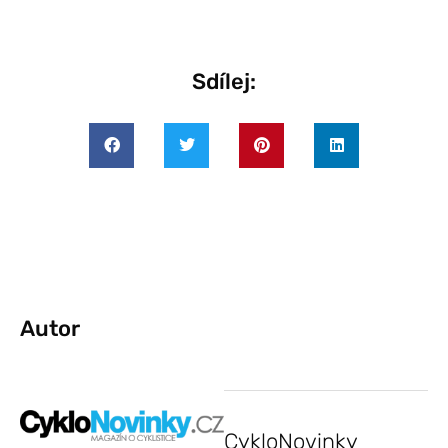
Sdílej:
Autor
CykloNovinky