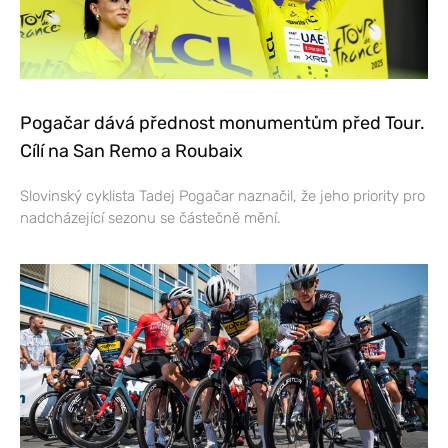
Pogačar dává přednost monumentům před Tour.
Cílí na San Remo a Roubaix
Slovinský cyklista Tadej Pogačar naznačil, že jeho priority pro
nadcházející sezonu se částečně mění.