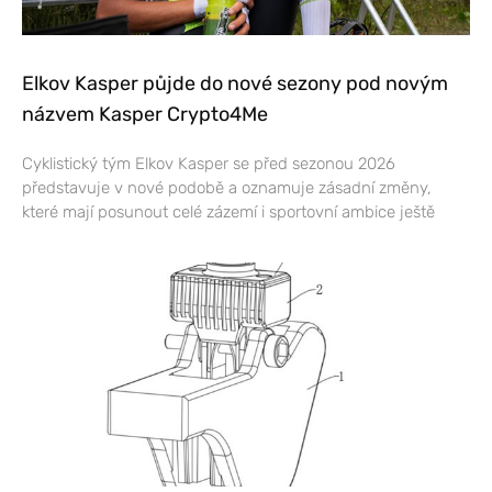
Elkov Kasper půjde do nové sezony pod novým
názvem Kasper Crypto4Me
Cyklistický tým Elkov Kasper se před sezonou 2026
představuje v nové podobě a oznamuje zásadní změny,
které mají posunout celé zázemí i sportovní ambice ještě