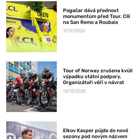
Pogačar dává přednost
monumentům před Tour. Cílí
na San Remo a Roubaix
17/12/2025
Tour of Norway zrušena kvůli
výpadku státní podpory.
Organizátoři věří v návrat
13/12/2025
Elkov Kasper půjde do nové
sezony pod novým názvem