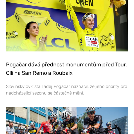
Pogačar dává přednost monumentům před Tour.
Cílí na San Remo a Roubaix
Slovinský cyklista Tadej Pogačar naznačil, že jeho priority pro
nadcházející sezonu se částečně mění.