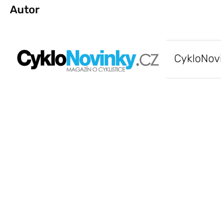
Autor
CykloNov