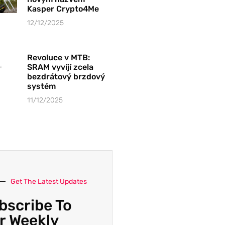
Kasper Crypto4Me
12/12/2025
Revoluce v MTB:
SRAM vyvíjí zcela
bezdrátový brzdový
systém
11/12/2025
Get The Latest Updates
bscribe To
r Weekly