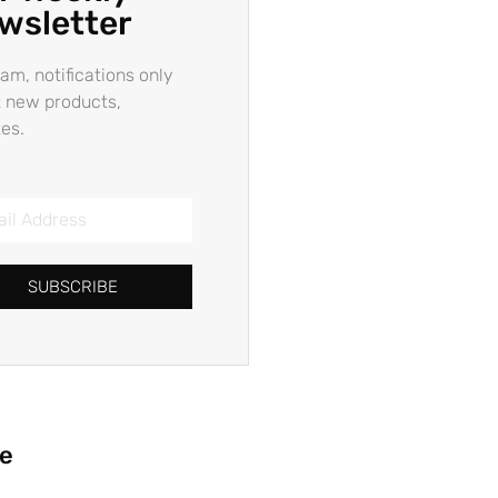
wsletter
am, notifications only
 new products,
es.
SUBSCRIBE
ie