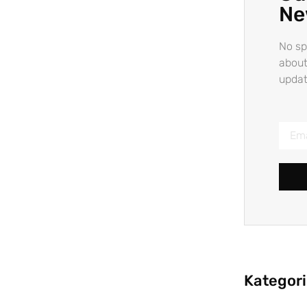
Ne
No sp
about
updat
Kategor