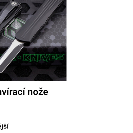
vírací nože
jší