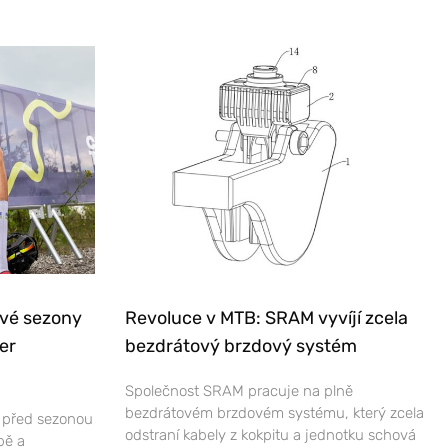
ové sezony
Revoluce v MTB: SRAM vyvíjí zcela
er
bezdrátový brzdový systém
Společnost SRAM pracuje na plně
bezdrátovém brzdovém systému, který zcela
e před sezonou
odstraní kabely z kokpitu a jednotku schová
bě a