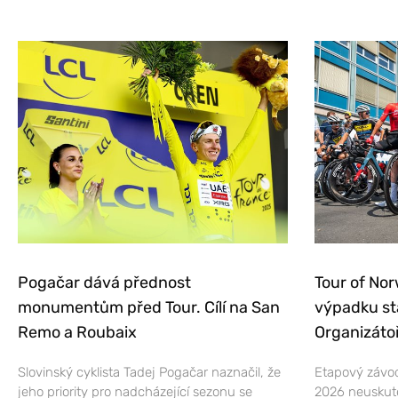
Pogačar dává přednost
Tour of Nor
monumentům před Tour. Cílí na San
výpadku st
Remo a Roubaix
Organizátoř
Slovinský cyklista Tadej Pogačar naznačil, že
Etapový závod
jeho priority pro nadcházející sezonu se
2026 neuskut