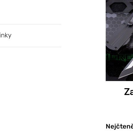
inky
Za
Nejčteně