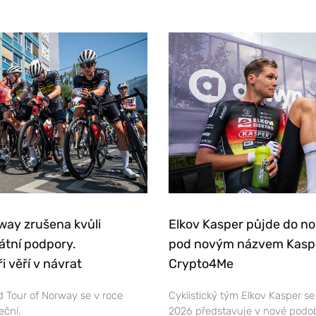
way zrušena kvůli
Elkov Kasper půjde do n
átní podpory.
pod novým názvem Kasp
i věří v návrat
Crypto4Me
 Tour of Norway se v roce
Cyklistický tým Elkov Kasper s
eční.
2026 představuje v nové podo