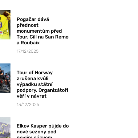
Pogačar dává
přednost
monumentům před
Tour. Cílí na San Remo
a Roubaix
17/12/2025
Tour of Norway
zrušena kvůli
výpadku státní
podpory. Organizátoři
věří v návrat
13/12/2025
Elkov Kasper půjde do
nové sezony pod
novým názvem