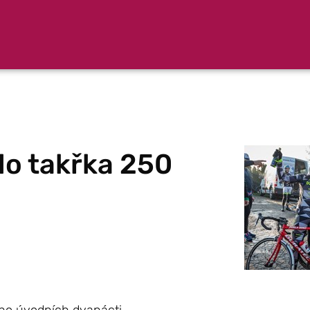
alo takřka 250