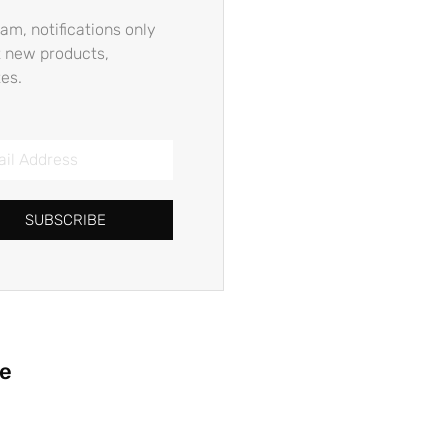
am, notifications only
 new products,
es.
SUBSCRIBE
ie