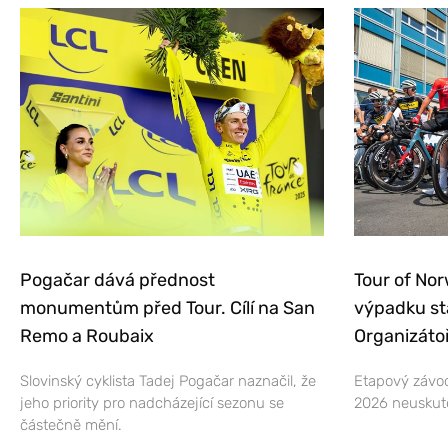
Pogačar dává přednost
Tour of Nor
monumentům před Tour. Cílí na San
výpadku st
Remo a Roubaix
Organizátoř
Slovinský cyklista Tadej Pogačar naznačil, že
Etapový závod
jeho priority pro nadcházející sezonu se
2026 neuskut
částečně mění.