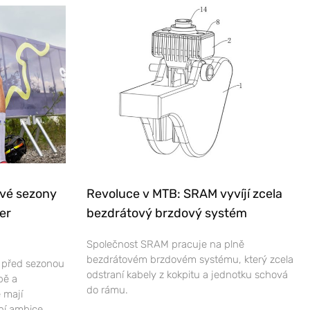
ové sezony
Revoluce v MTB: SRAM vyvíjí zcela
er
bezdrátový brzdový systém
Společnost SRAM pracuje na plně
bezdrátovém brzdovém systému, který zcela
e před sezonou
odstraní kabely z kokpitu a jednotku schová
bě a
do rámu.
 mají
ní ambice