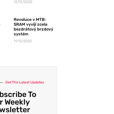
12/12/2025
Revoluce v MTB:
SRAM vyvíjí zcela
bezdrátový brzdový
systém
11/12/2025
Get The Latest Updates
bscribe To
r Weekly
wsletter