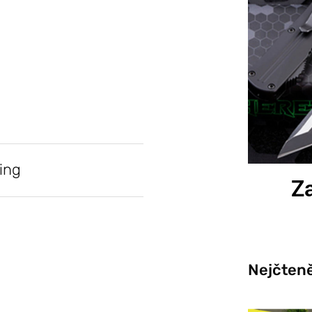
ing
Za
Nejčteně