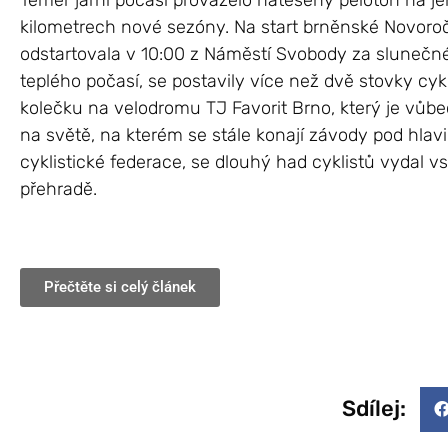
Téměř jarní počasí provázelo natěšený peloton na j
kilometrech nové sezóny. Na start brněnské Novoročn
odstartovala v 10:00 z Náměstí Svobody za slunečn
teplého počasí, se postavily více než dvě stovky cy
kolečku na velodromu TJ Favorit Brno, který je vůb
na světě, na kterém se stále konají závody pod hla
cyklistické federace, se dlouhý had cyklistů vydal vs
přehradě.
Přečtěte si celý článek
Sdílej: