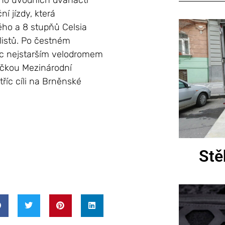
eho úvodních dvanácti
í jízdy, která
ého a 8 stupňů Celsia
klistů. Po čestném
ec nejstarším velodromem
vičkou Mezinárodní
tříc cíli na Brněnské
Stě