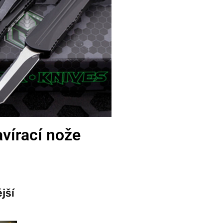
vírací nože
jší