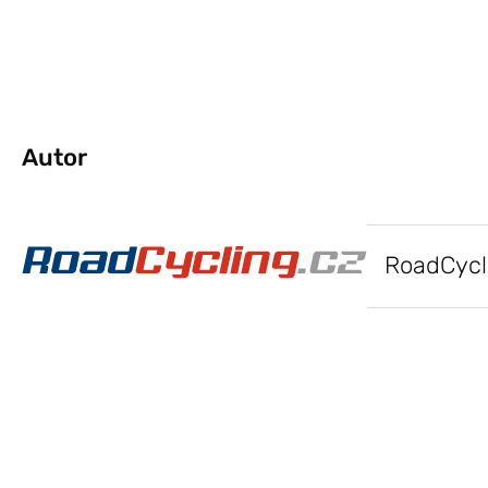
Autor
RoadCycl