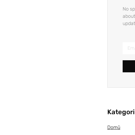
No sp
about
updat
Kategor
Domů