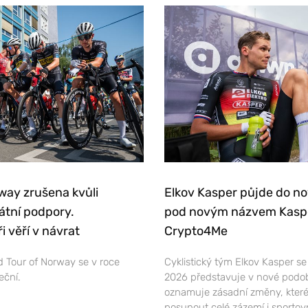
way zrušena kvůli
Elkov Kasper půjde do n
átní podpory.
pod novým názvem Kasp
i věří v návrat
Crypto4Me
 Tour of Norway se v roce
Cyklistický tým Elkov Kasper s
eční.
2026 představuje v nové podo
oznamuje zásadní změny, které
posunout celé zázemí i sportov