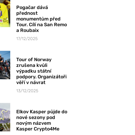
Pogačar dává
přednost
monumentům před
Tour. Cílí na San Remo
a Roubaix
17/12/2025
Tour of Norway
zrušena kvůli
výpadku státní
podpory. Organizátoři
věří v návrat
13/12/2025
Elkov Kasper půjde do
nové sezony pod
novým názvem
Kasper Crypto4Me