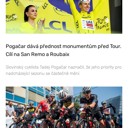
Pogačar dává přednost monumentům před Tour.
Cílí na San Remo a Roubaix
Slovinský cyklista Tadej Pogačar naznačil, že jeho priority pro
nadcházející sezonu se částečně mění.