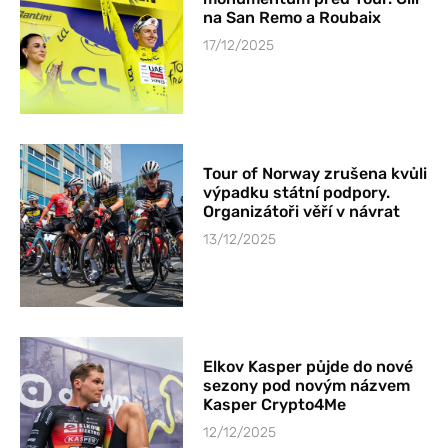
na San Remo a Roubaix
17/12/2025
Tour of Norway zrušena kvůli
výpadku státní podpory.
Organizátoři věří v návrat
13/12/2025
Elkov Kasper půjde do nové
sezony pod novým názvem
Kasper Crypto4Me
12/12/2025