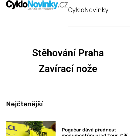
CykloNovinky
Stěhování Praha
Zavírací nože
Nejčtenější
Pogačar dává přednost
monumentům před Tour. Cílí