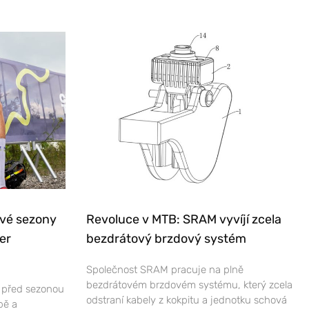
ové sezony
Revoluce v MTB: SRAM vyvíjí zcela
er
bezdrátový brzdový systém
Společnost SRAM pracuje na plně
bezdrátovém brzdovém systému, který zcela
e před sezonou
odstraní kabely z kokpitu a jednotku schová
bě a