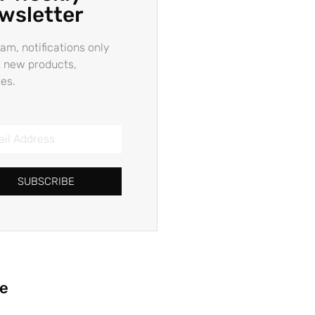
wsletter
am, notifications only
 new products,
es.
SUBSCRIBE
ie