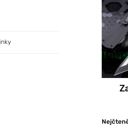
inky
Za
Nejčteně