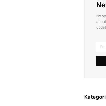
Ne
No sp
about
updat
Kategor