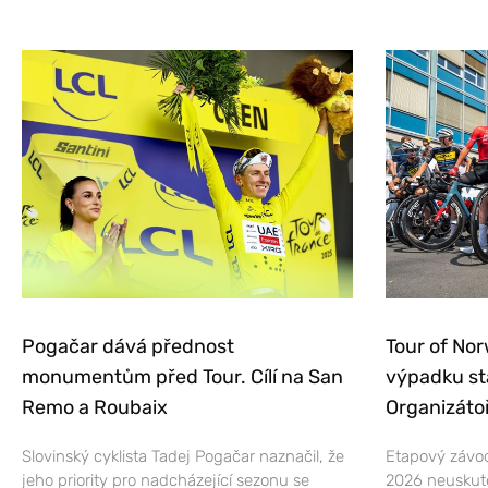
Pogačar dává přednost
Tour of Nor
monumentům před Tour. Cílí na San
výpadku st
Remo a Roubaix
Organizátoř
Slovinský cyklista Tadej Pogačar naznačil, že
Etapový závod
jeho priority pro nadcházející sezonu se
2026 neuskut