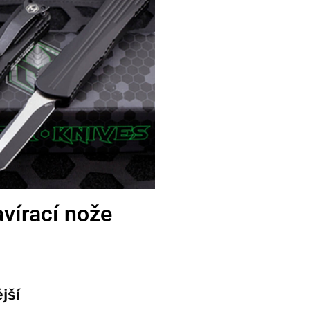
vírací nože
jší