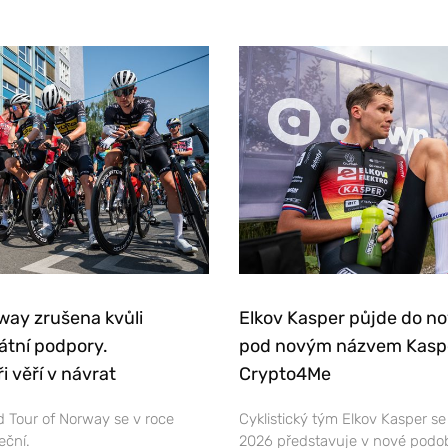
way zrušena kvůli
Elkov Kasper půjde do n
átní podpory.
pod novým názvem Kasp
i věří v návrat
Crypto4Me
 Tour of Norway se v roce
Cyklistický tým Elkov Kasper s
eční.
2026 představuje v nové podo