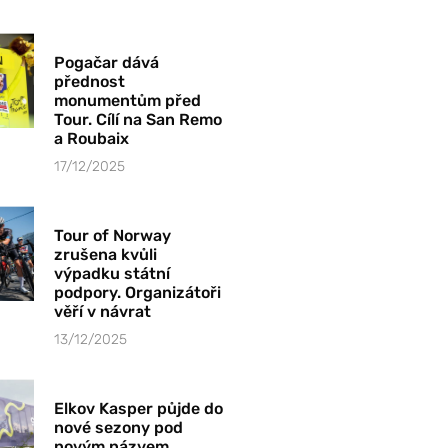
Pogačar dává
přednost
monumentům před
Tour. Cílí na San Remo
a Roubaix
17/12/2025
Tour of Norway
zrušena kvůli
výpadku státní
podpory. Organizátoři
věří v návrat
13/12/2025
Elkov Kasper půjde do
nové sezony pod
novým názvem