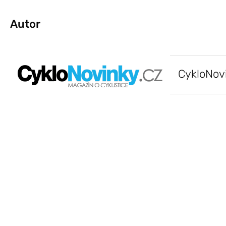
Autor
CykloNov