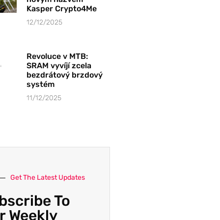
Kasper Crypto4Me
12/12/2025
Revoluce v MTB:
SRAM vyvíjí zcela
bezdrátový brzdový
systém
11/12/2025
Get The Latest Updates
bscribe To
r Weekly