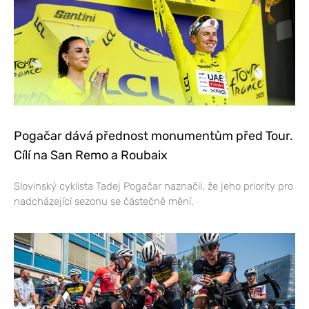
Pogačar dává přednost monumentům před Tour.
Cílí na San Remo a Roubaix
Slovinský cyklista Tadej Pogačar naznačil, že jeho priority pro
nadcházející sezonu se částečně mění.