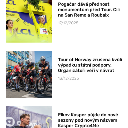
Pogačar dává přednost
monumentům před Tour. Cílí
na San Remo a Roubaix
17/12/2025
Tour of Norway zrušena kvůli
výpadku státní podpory.
Organizátoři věří v návrat
13/12/2025
Elkov Kasper půjde do nové
sezony pod novým názvem
Kasper Crypto4Me