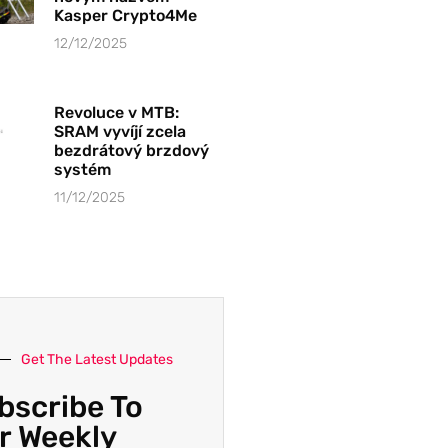
Kasper Crypto4Me
12/12/2025
Revoluce v MTB:
SRAM vyvíjí zcela
bezdrátový brzdový
systém
11/12/2025
Get The Latest Updates
bscribe To
r Weekly