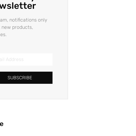
wsletter
am, notifications only
 new products,
es.
SUBSCRIBE
ie