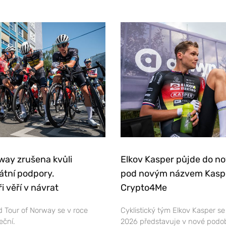
way zrušena kvůli
Elkov Kasper půjde do n
átní podpory.
pod novým názvem Kasp
i věří v návrat
Crypto4Me
 Tour of Norway se v roce
Cyklistický tým Elkov Kasper s
eční.
2026 představuje v nové podo