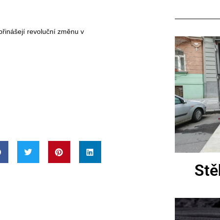
řinášejí revoluční změnu v
Stě