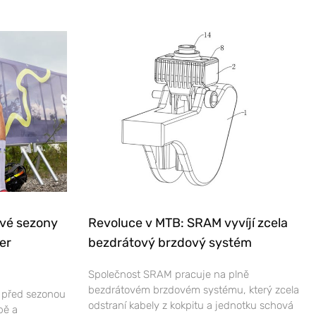
ové sezony
Revoluce v MTB: SRAM vyvíjí zcela
er
bezdrátový brzdový systém
Společnost SRAM pracuje na plně
bezdrátovém brzdovém systému, který zcela
e před sezonou
odstraní kabely z kokpitu a jednotku schová
bě a