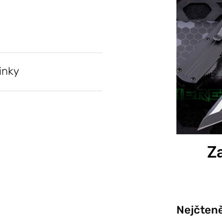
inky
Za
Nejčteně