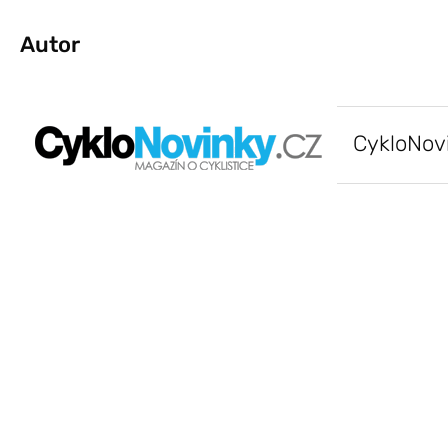
Autor
CykloNov