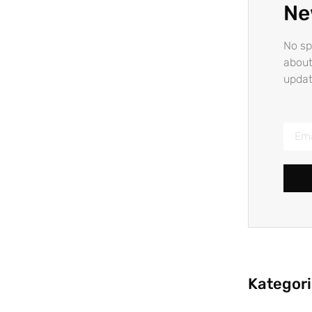
Ne
No sp
about
updat
Kategor