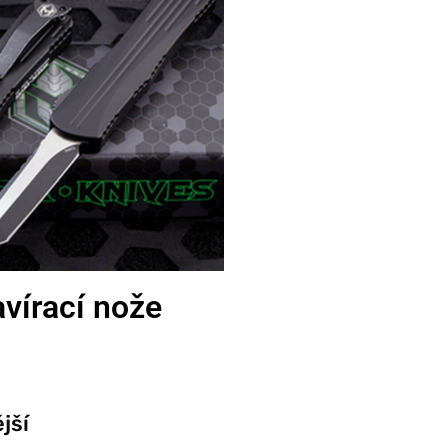
vírací nože
jší