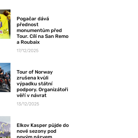
Pogačar dává
přednost
monumentům před
Tour. Cílí na San Remo
a Roubaix
17/12/2025
Tour of Norway
zrušena kvůli
výpadku státní
podpory. Organizátoři
věří v návrat
13/12/2025
Elkov Kasper půjde do
nové sezony pod
novým názvem