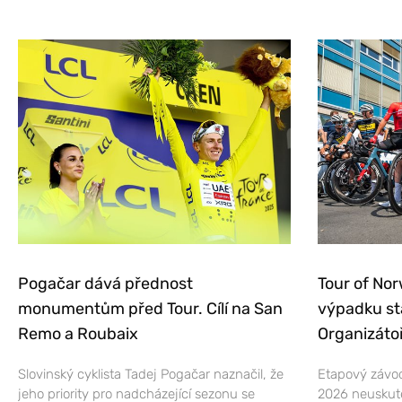
Pogačar dává přednost
Tour of Nor
monumentům před Tour. Cílí na San
výpadku st
Remo a Roubaix
Organizátoř
Slovinský cyklista Tadej Pogačar naznačil, že
Etapový závod
jeho priority pro nadcházející sezonu se
2026 neuskut